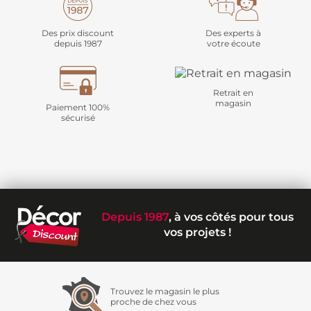
Des prix discount
Des experts à
depuis 1987
votre écoute
Retrait en
magasin
Paiement 100%
sécurisé
Depuis 1987
, à vos côtés pour tous
vos projets !
Trouvez le magasin le plus
proche de chez vous