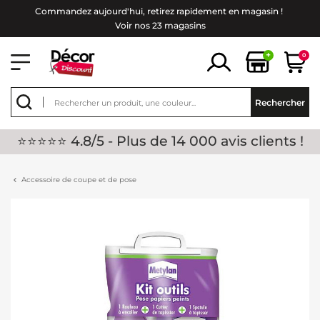
Commandez aujourd'hui, retirez rapidement en magasin !
Voir nos 23 magasins
+
0
Rechercher
⭐⭐⭐⭐⭐ 4.8/5 - Plus de 14 000 avis clients !
Accessoire de coupe et de pose