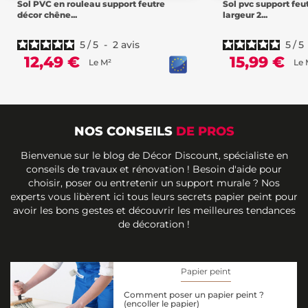
Sol PVC en rouleau support feutre
Sol pvc support feu
décor chêne...
largeur 2...
5
/
5
-
2
avis
5
/
5
12,49 €
15,99 €
Le M²
Le 
NOS CONSEILS
DE PROS
Bienvenue sur le blog de Décor Discount, spécialiste en
conseils de travaux et rénovation ! Besoin d'aide pour
choisir, poser ou entretenir un support murale ? Nos
experts vous libèrent ici tous leurs secrets papier peint pour
avoir les bons gestes et découvrir les meilleures tendances
de décoration !
Papier peint
Comment poser un papier peint ?
(encoller le papier)