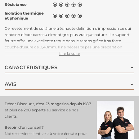
Résistance





Isolation thermique





et phonique
Ce revêtement de sol à une très haute définition d'impression ce qui
rendson décor carreau ciment gris plus vrai que nature . Le support
feutre offre une excellente tenue dans le temps grâce à sa forte
couche d'usure de 0,40mm. Il ne nécessite pas une préparation
préalable du sol. Il est possible de le poser sans colle. Sensation de
Lire la suite
douceur et confort à la marche inégalé. Son style completera
parfaitement votre pièce contemporraine.Dimension du carreau
CARACTÉRISTIQUES
25x25 cm.
AVIS
Décor Discount, c'est
23 magasins depuis 1987
et
plus de 200 experts
au service de nos
clients.
Besoin d’un conseil ?
Notre service clients est à votre écoute pour