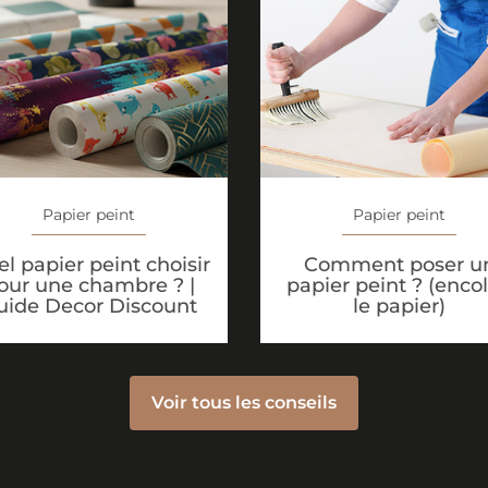
Papier peint
Papier peint
l papier peint choisir
Comment poser u
our une chambre ? |
papier peint ? (encol
uide Decor Discount
le papier)
Voir tous les conseils