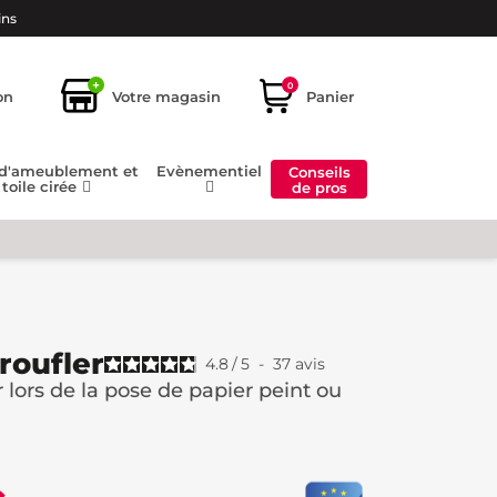
ins
+
0
on
Votre magasin
Panier
 d'ameublement et
Evènementiel
Conseils
toile cirée
de pros
roufler
4.8
/
5
-
37
avis
ir lors de la pose de papier peint ou