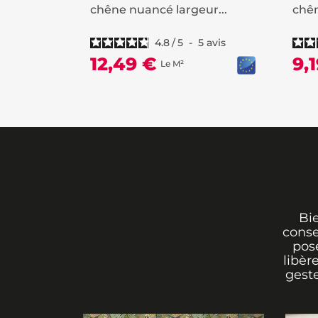
chêne nuancé largeur...
chên
4.8
/
5
-
5
avis
12,49 €
9,
Le M²
Bi
conse
pos
libèr
geste