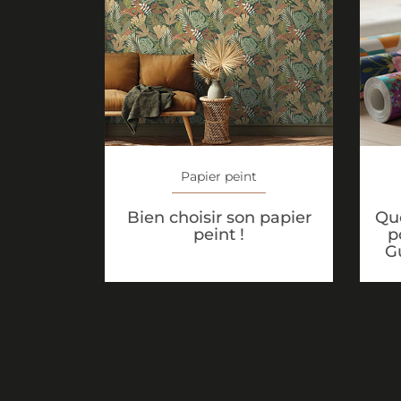
Papier peint
Que
Bien choisir son papier
p
peint !
G