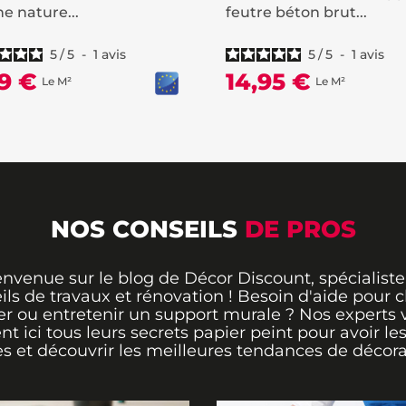
e nature...
feutre béton brut...
5
/
5
-
1
avis
5
/
5
-
1
avis
19 €
14,95 €
Le M²
Le M²
NOS CONSEILS
DE PROS
envenue sur le blog de Décor Discount, spécialiste
ils de travaux et rénovation ! Besoin d'aide pour ch
er ou entretenir un support murale ? Nos experts 
ent ici tous leurs secrets papier peint pour avoir le
s et découvrir les meilleures tendances de décora