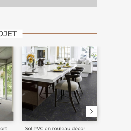
OJET
ort
Sol PVC en rouleau décor
Sol PVC e