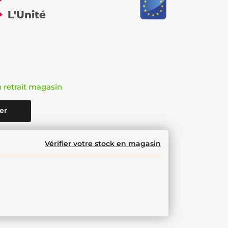
€
L'Unité
n retrait magasin
er
Vérifier votre stock en magasin