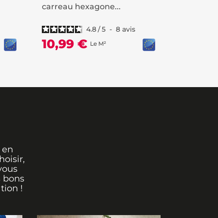
carreau hexagone...
béton gris 
4.8
/
5
-
8
avis
10,99 €
13,99
Le M²
 en
oisir,
vous
s bons
tion !