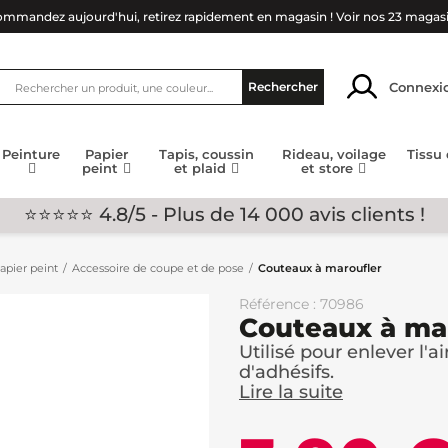
mmandez aujourd'hui, retirez rapidement en magasin !
Voir nos 23 magas
Connexi
Rechercher
Peinture
Papier
Tapis, coussin
Rideau, voilage
Tissu
peint
et plaid
et store
⭐⭐⭐⭐⭐ 4.8/5 - Plus de 14 000 avis clients !
apier peint
Accessoire de coupe et de pose
Couteaux à maroufler
Référence : 70986
Couteaux à ma
Utilisé pour enlever l'a
d'adhésifs.
Lire la suite