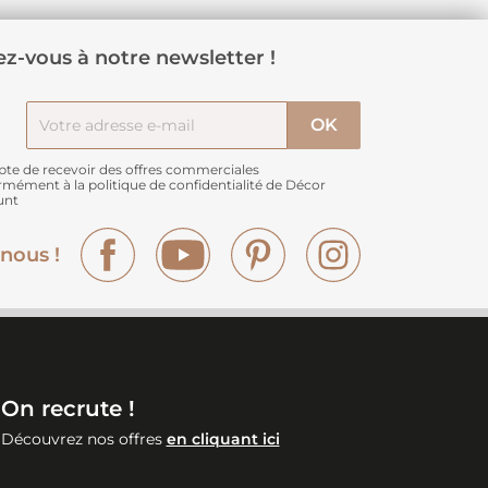
z-vous à notre newsletter !
pte de recevoir des offres commerciales
rmément à
la politique de confidentialité de Décor
unt
Facebook
YouTube
Pinterest
Instagram
nous !
On recrute !
Découvrez nos offres
en cliquant ici