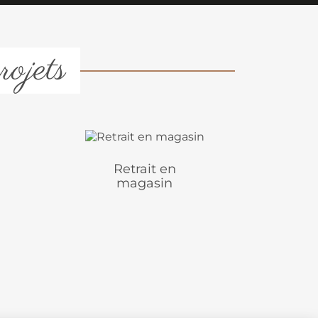
rojets
Retrait en
magasin