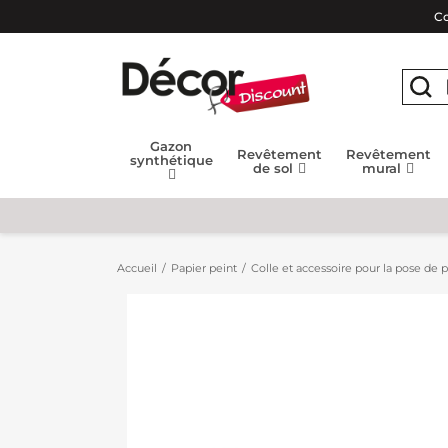
Co
Gazon
Revêtement
Revêtement
synthétique
de sol
mural
Accueil
Papier peint
Colle et accessoire pour la pose de p