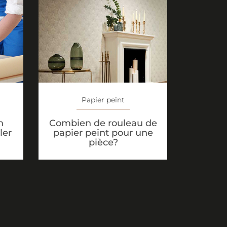
Papier peint
n
Combien de rouleau de
ler
papier peint pour une
pièce?