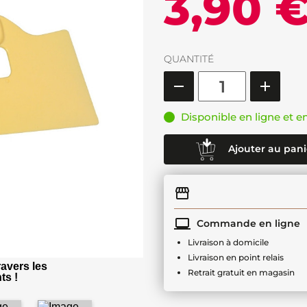
3,90 
QUANTITÉ
Disponible en ligne et e
Ajouter au pani
Commande en ligne
Livraison à domicile
Livraison en point relais
avers les
Retrait gratuit en magasin
ts !