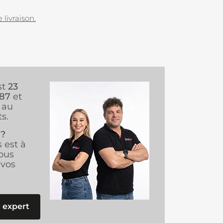
 livraison.
st
23
987
et
au
s.
 ?
s est à
ous
vos
 expert