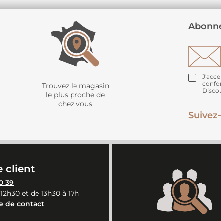
Abonne
J'acce
confo
Trouvez le magasin
Disco
le plus proche de
chez vous
Suivez-
 client
0 39
 12h30 et de 13h30 à 17h
e de contact