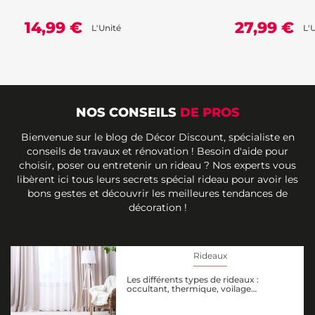
14,99 €
27,99 €
L'Unité
L'
NOS CONSEILS
DE PROS
Bienvenue sur le blog de Décor Discount, spécialiste en
conseils de travaux et rénovation ! Besoin d'aide pour
choisir, poser ou entretenir un rideau ? Nos experts vous
libèrent ici tous leurs secrets spécial rideau pour avoir les
bons gestes et découvrir les meilleures tendances de
décoration !
Rideaux
Les différents types de rideaux :
occultant, thermique, voilage…