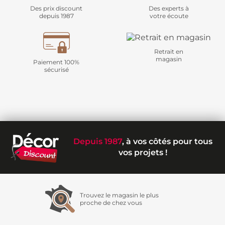
Des prix discount
Des experts à
depuis 1987
votre écoute
Retrait en
magasin
Paiement 100%
sécurisé
Depuis 1987
, à vos côtés pour tous
vos projets !
Trouvez le magasin le plus
proche de chez vous