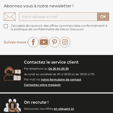
Abonnez-vous à notre newsletter !
J'accepte de recevoir des offres commerciales conformément à
la politique de confidentialité de Décor Discount
Facebook
YouTube
Pinterest
Instagram
Suivez-nous !
Contactez le service client
Par téléphone au
04 26 94 00 39
du lundi au vendredi de 9h à 12h30 et de 13h30 à 17h
Par mail via
notre formulaire de contact
Contactez votre magasin
On recrute !
Découvrez nos offres
en cliquant ici