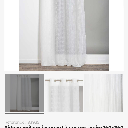
Référence : 83935
Rideau voilage jacquard à rayures ivoire 140x240