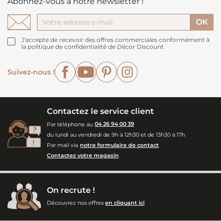
Abonnez-vous à notre newsletter !
J'accepte de recevoir des offres commerciales conformément à
la politique de confidentialité de Décor Discount
Facebook
YouTube
Pinterest
Instagram
Suivez-nous !
Contactez le service client
Par téléphone au
04 26 94 00 39
du lundi au vendredi de 9h à 12h30 et de 13h30 à 17h
Par mail via
notre formulaire de contact
Contactez votre magasin
On recrute !
Découvrez nos offres
en cliquant ici