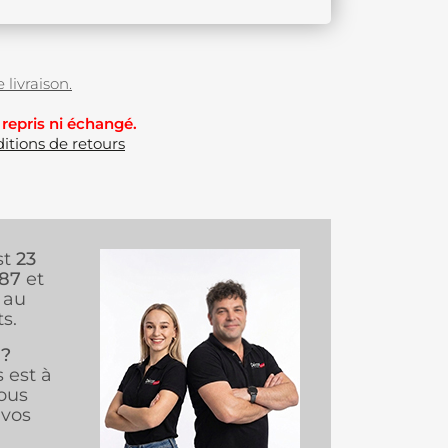
 livraison.
 repris ni échangé.
itions de retours
st
23
987
et
au
s.
 ?
s est à
ous
vos