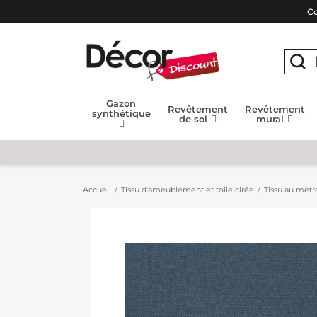
Co
Gazon
Revêtement
Revêtement
synthétique
de sol
mural
Accueil
Tissu d'ameublement et toile cirée
Tissu au mètr