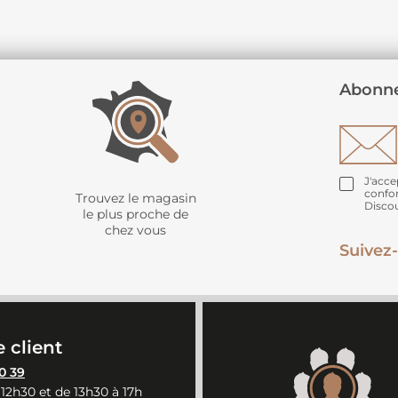
Abonne
J'acce
confo
Trouvez le magasin
Disco
le plus proche de
chez vous
Suivez-
 client
0 39
 12h30 et de 13h30 à 17h