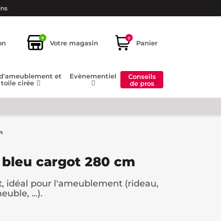
ins
+
0
on
Votre magasin
Panier
 d'ameublement et
Evènementiel
Conseils
toile cirée
de pros
m
 bleu cargot 280 cm
t, idéal pour l'ameublement (rideau,
uble, ...).