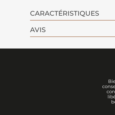
CARACTÉRISTIQUES
AVIS
Bi
conse
con
lib
b