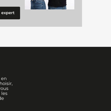
 expert
 en
oisir,
vous
 les
de