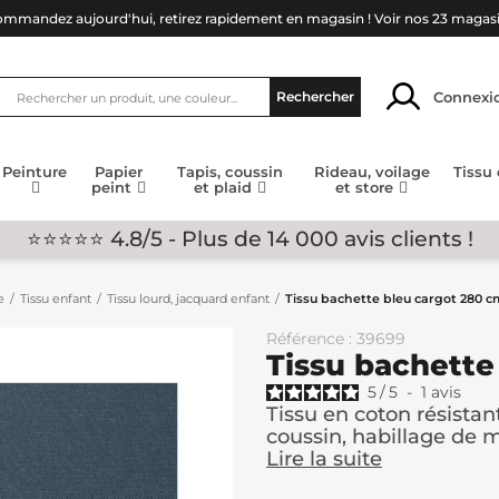
mmandez aujourd'hui, retirez rapidement en magasin !
Voir nos 23 magas
Connexi
Rechercher
Peinture
Papier
Tapis, coussin
Rideau, voilage
Tissu
peint
et plaid
et store
⭐⭐⭐⭐⭐ 4.8/5 - Plus de 14 000 avis clients !
e
Tissu enfant
Tissu lourd, jacquard enfant
Tissu bachette bleu cargot 280 c
Référence : 39699
Tissu bachette
5
/
5
-
1
avis
Tissu en coton résistan
coussin, habillage de me
Lire la suite