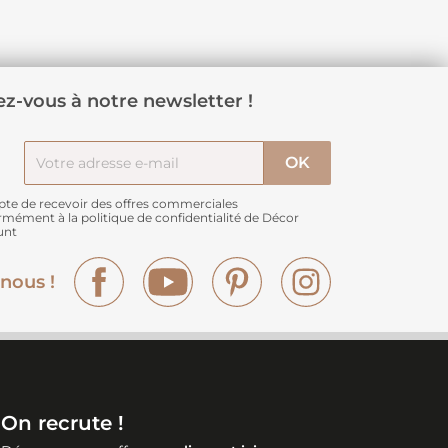
z-vous à notre newsletter !
pte de recevoir des offres commerciales
rmément à
la politique de confidentialité de Décor
unt
Facebook
YouTube
Pinterest
Instagram
nous !
On recrute !