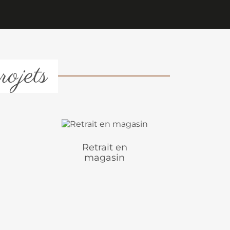
rojets
Retrait en
magasin