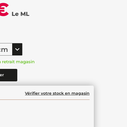
€
Le ML
n retrait magasin
er
Vérifier votre stock en magasin