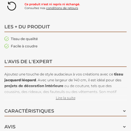
Ce produit n'est ni repris ni échangé.
Consultez nos
conditions de retours
LES + DU PRODUIT
Tissu de qualité
Facile à coudre
L'AVIS DE L'EXPERT
Ajoutez une touche de style audacieux à vos créations avec ce
tissu
jacquard léopard
. Avec une largeur de 140 cm, il est idéal pour des
projets de décoration intérieure
ou de couture, tels que des
coussins, des rideaux, des fauteuils ou des vêtements. Son motif
léopard sophistiqué et résistant apporte une dimension unique à vos
Lire la suite
réalisations, tandis que la
qualité jacquard
assure une texture riche
et durable. Parfait pour ceux qui cherchent à allier élégance et
CARACTÉRISTIQUES
originalité dans leurs projets.
AVIS