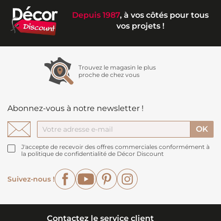
Depuis 1987
, à vos côtés pour tous
vos projets !
Trouvez le magasin le plus
proche de chez vous
Abonnez-vous à notre newsletter !
J'accepte de recevoir des offres commerciales conformément à
la politique de confidentialité de Décor Discount
Facebook
YouTube
Pinterest
Instagram
Suivez-nous !
Contactez le service client