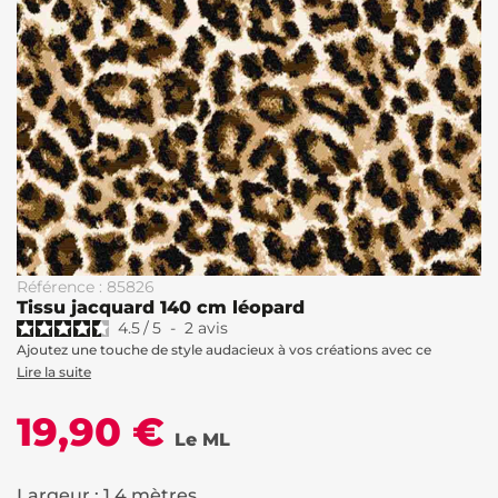
Référence : 85826
Tissu jacquard 140 cm léopard
4.5
/
5
-
2
avis
Ajoutez une touche de style audacieux à vos créations avec ce
Lire la suite
19,90 €
Le ML
Largeur : 1.4 mètres