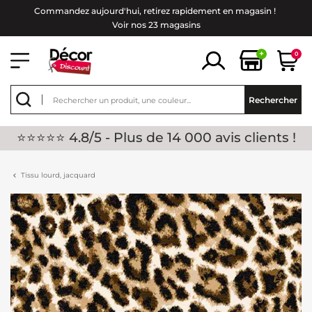
Commandez aujourd'hui, retirez rapidement en magasin !
Voir nos 23 magasins
+
0
Rechercher
⭐⭐⭐⭐⭐ 4.8/5 - Plus de 14 000 avis clients !
Tissu lourd, jacquard