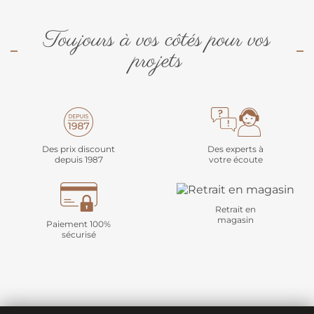
Toujours à vos côtés pour vos
projets
Des prix discount
Des experts à
depuis 1987
votre écoute
Retrait en
magasin
Paiement 100%
sécurisé