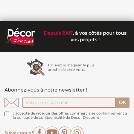
Depuis 1987
, à vos côtés pour tous
vos projets !
Trouvez le magasin le plus
proche de chez vous
Abonnez-vous à notre newsletter !
J'accepte de recevoir des offres commerciales conformément à
la politique de confidentialité de Décor Discount
Facebook
YouTube
Pinterest
Instagram
Suivez-nous !