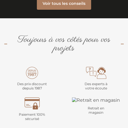
Voir tous les conseils
Toujours à vos côtés pour vos
projets
Des prix discount
Des experts à
depuis 1987
votre écoute
Retrait en
magasin
Paiement 100%
sécurisé