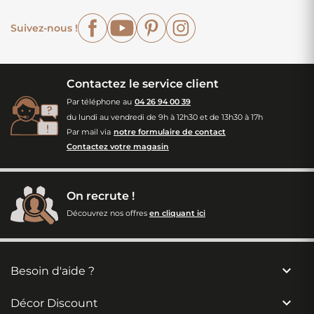
Facebook
YouTube
Pinterest
Instagram
Suivez-nous !
Contactez le service client
Par téléphone au
04 26 94 00 39
du lundi au vendredi de 9h à 12h30 et de 13h30 à 17h
Par mail via
notre formulaire de contact
Contactez votre magasin
On recrute !
Découvrez nos offres
en cliquant ici

Besoin d'aide ?

Décor Discount