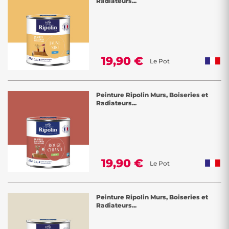
Radiateurs...
Laissez votre créativité s'épanouir en sélectionnant des teintes variées
telles que le beige, le bleu, le vert, le rose ou le rouge parmi notre
vaste gamme de couleurs. Ces nuances vous permettront de donner
vie à votre intérieur, que vous souhaitiez créer une atmosphère
apaisante, énergisante ou sophistiquée.
19,90 €
Le Pot
Chez Décor Discount, nous nous engageons à vous offrir des options
Peinture Ripolin Murs, Boiseries et
de peinture murale intérieure de qualité, tout en vous donnant la
Radiateurs...
liberté de choisir les couleurs et les finitions qui reflètent votre style
personnel. Transformez chaque pièce de votre maison en un espace
unique et accueillant avec nos peintures murales intérieures aux
couleurs éclatantes. Faites de votre intérieur une toile artistique où
votre imagination prend vie.
19,90 €
Le Pot
Peinture Ripolin Murs, Boiseries et
Radiateurs...