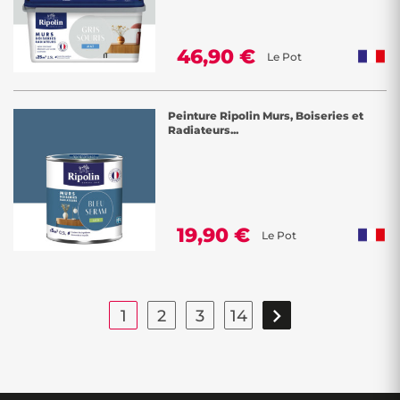
46,90 €
Le Pot
Peinture Ripolin Murs, Boiseries et
Radiateurs...
19,90 €
Le Pot

1
2
3
14