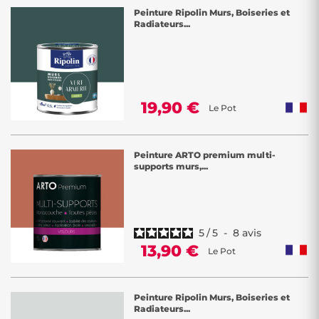
Peinture Ripolin Murs, Boiseries et
Radiateurs...
19,90 €
Le Pot
Peinture ARTO premium multi-
supports murs,...
5
/
5
-
8
avis
13,90 €
Le Pot
Peinture Ripolin Murs, Boiseries et
Radiateurs...