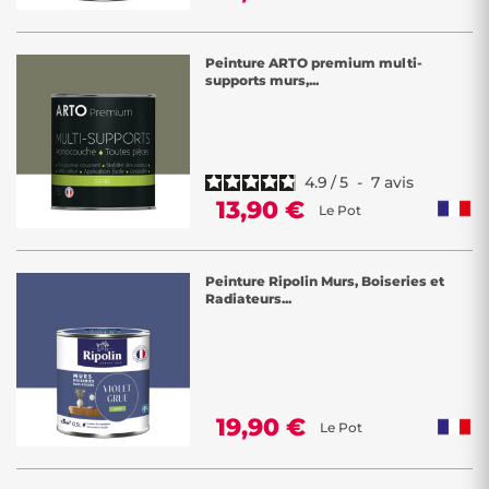
Peinture ARTO premium multi-
supports murs,...
4.9
/
5
-
7
avis
13,90 €
Le Pot
Peinture Ripolin Murs, Boiseries et
Radiateurs...
19,90 €
Le Pot