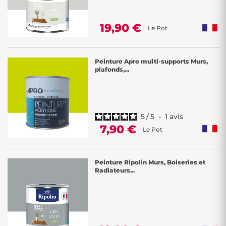
19,90 €
Le Pot
Peinture Apro multi-supports Murs,
plafonds,...
5
/
5
-
1
avis
7,90 €
Le Pot
Peinture Ripolin Murs, Boiseries et
Radiateurs...