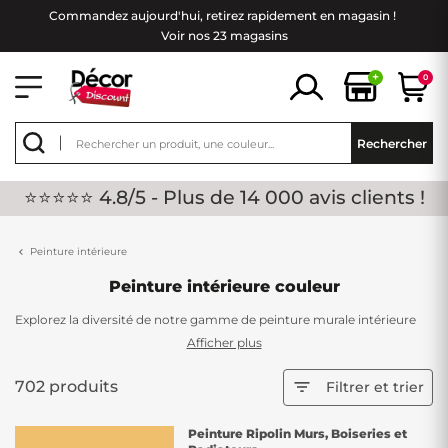
Commandez aujourd'hui, retirez rapidement en magasin !
Voir nos 23 magasins
+
0
Rechercher
⭐⭐⭐⭐⭐ 4.8/5 - Plus de 14 000 avis clients !
Peinture intérieure
Peinture intérieure couleur
Explorez la diversité de notre gamme de peinture murale intérieure
chez Décor Discount, offrant une palette riche en couleurs éclatantes.
Afficher plus
Transformez votre espace intérieur en jouant avec des nuances de
peinture gris, de rose, de bleu, de vert et bien d'autres. Chez nous,
702 produits

Filtrer et trier
vous avez le pouvoir de personnaliser votre intérieur en choisissant
parmi une variété de finitions, que ce soit matte, satinée ou brillante,
Peinture Ripolin Murs, Boiseries et
pour créer une ambiance à votre image.