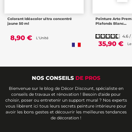
Colorant Idéacolor ultra concentré
Peinture Arto Prem
jaune 50 ml
Plafonds Blanc...
4.6
/
8,90 €
L'Unité
35,90 €
Le
NOS CONSEILS
DE PROS
Bienvenue sur le blog de Décor Discount, spécialiste en
conseils de travaux et rénovation ! Besoin d'aide pour
choisir, poser ou entretenir un support mural ? Nos experts
vous libèrent ici tous leurs secrets peinture intérieure pour
avoir les bons gestes et découvrir les meilleures tendances
de décoration !