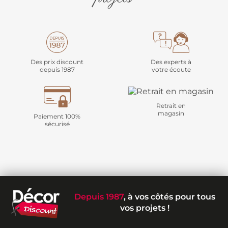
Des prix discount
Des experts à
depuis 1987
votre écoute
Retrait en
magasin
Paiement 100%
sécurisé
Depuis 1987
, à vos côtés pour tous
vos projets !