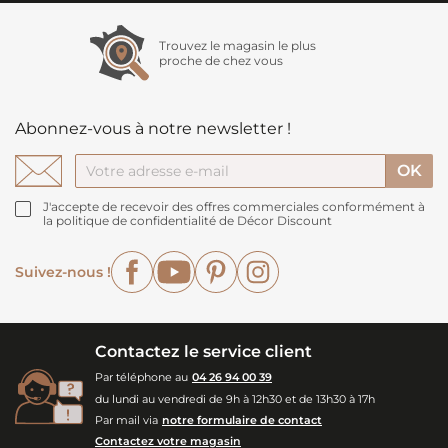
Trouvez le magasin le plus
proche de chez vous
Abonnez-vous à notre newsletter !
J'accepte de recevoir des offres commerciales conformément à
la politique de confidentialité de Décor Discount
Facebook
YouTube
Pinterest
Instagram
Suivez-nous !
Contactez le service client
Par téléphone au
04 26 94 00 39
du lundi au vendredi de 9h à 12h30 et de 13h30 à 17h
Par mail via
notre formulaire de contact
Contactez votre magasin