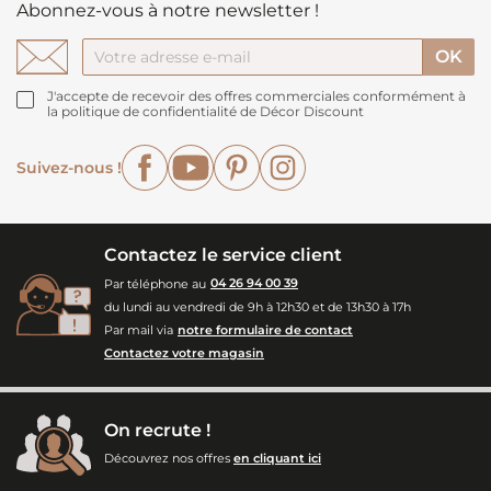
Abonnez-vous à notre newsletter !
J'accepte de recevoir des offres commerciales conformément à
la politique de confidentialité de Décor Discount
Facebook
YouTube
Pinterest
Instagram
Suivez-nous !
Contactez le service client
Par téléphone au
04 26 94 00 39
du lundi au vendredi de 9h à 12h30 et de 13h30 à 17h
Par mail via
notre formulaire de contact
Contactez votre magasin
On recrute !
Découvrez nos offres
en cliquant ici