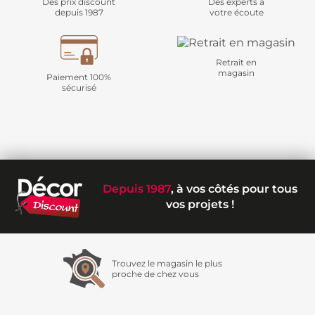
Des prix discount
Des experts à
depuis 1987
votre écoute
Retrait en
magasin
Paiement 100%
sécurisé
Depuis 1987
, à vos côtés pour tous
vos projets !
Trouvez le magasin le plus
proche de chez vous