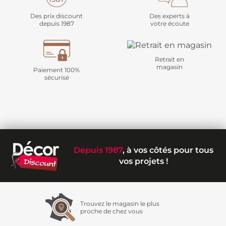
Des prix discount
Des experts à
depuis 1987
votre écoute
Retrait en
magasin
Paiement 100%
sécurisé
Depuis 1987
, à vos côtés pour tous
vos projets !
Trouvez le magasin le plus
proche de chez vous