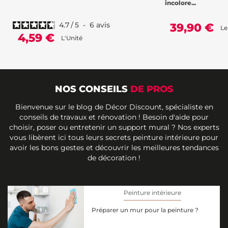
incolore...
4.7
/
5
-
6
avis
39,90 €
Le
4,59 €
L'Unité
NOS CONSEILS
DE PROS
Bienvenue sur le blog de Décor Discount, spécialiste en
conseils de travaux et rénovation ! Besoin d'aide pour
choisir, poser ou entretenir un support mural ? Nos experts
vous libèrent ici tous leurs secrets peinture intérieure pour
avoir les bons gestes et découvrir les meilleures tendances
de décoration !
Peinture intérieure
Préparer un mur pour la peinture ?