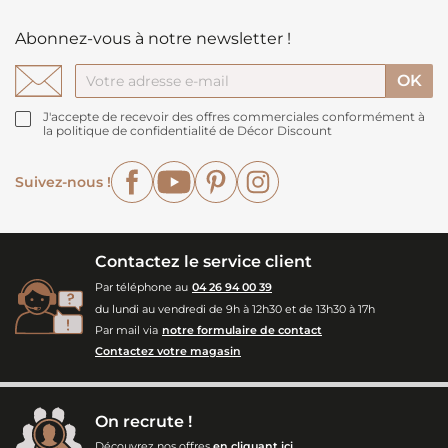
Abonnez-vous à notre newsletter !
J'accepte de recevoir des offres commerciales conformément à
la politique de confidentialité de Décor Discount
Facebook
YouTube
Pinterest
Instagram
Suivez-nous !
Contactez le service client
Par téléphone au
04 26 94 00 39
du lundi au vendredi de 9h à 12h30 et de 13h30 à 17h
Par mail via
notre formulaire de contact
Contactez votre magasin
On recrute !
Découvrez nos offres
en cliquant ici