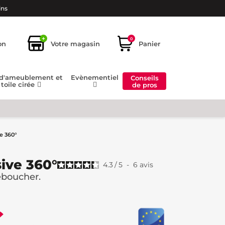
ins
+
0
on
Votre magasin
Panier
 d'ameublement et
Evènementiel
Conseils
toile cirée
de pros
e 360°
ive 360°
4.3
/
5
-
6
avis
eboucher.
€