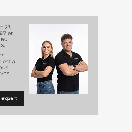
st
23
987
et
au
s.
 ?
s est à
ous
vos
 expert