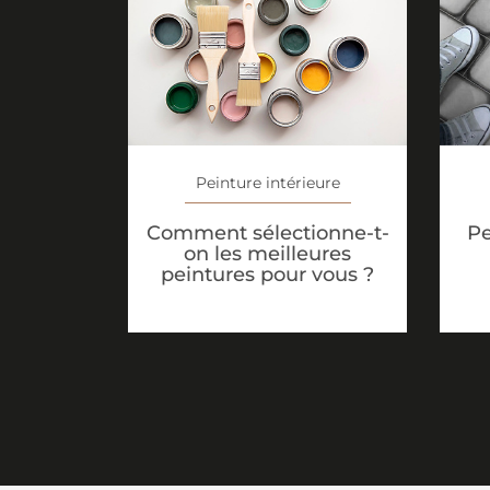
Peinture intérieure
Comment sélectionne-t-
Pe
on les meilleures
peintures pour vous ?