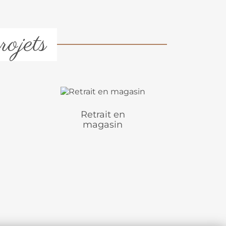
rojets
Retrait en
magasin