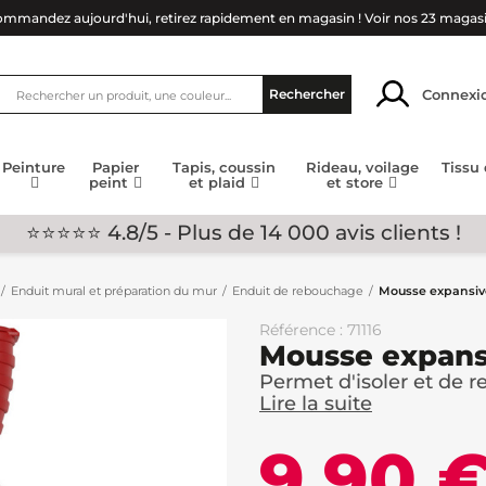
mmandez aujourd'hui, retirez rapidement en magasin !
Voir nos 23 magas
Connexi
Rechercher
Peinture
Papier
Tapis, coussin
Rideau, voilage
Tissu
peint
et plaid
et store
⭐⭐⭐⭐⭐ 4.8/5 - Plus de 14 000 avis clients !
Enduit mural et préparation du mur
Enduit de rebouchage
Mousse expansiv
Référence : 71116
Mousse expans
Permet d'isoler et de r
Lire la suite
9,90 