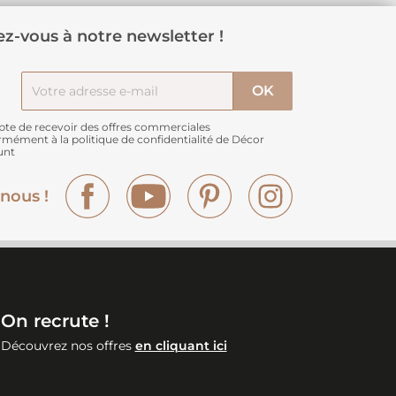
z-vous à notre newsletter !
pte de recevoir des offres commerciales
rmément à
la politique de confidentialité de Décor
unt
Facebook
YouTube
Pinterest
Instagram
nous !
On recrute !
Découvrez nos offres
en cliquant ici