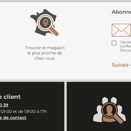
Abonne
J'acce
confo
Trouvez le magasin
Disco
le plus proche de
chez vous
Suivez-
 client
0 39
 12h30 et de 13h30 à 17h
e de contact