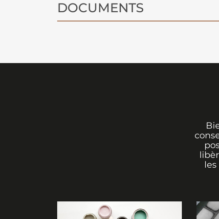
DOCUMENTS
Bi
conse
pos
libè
les