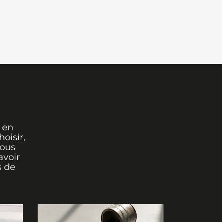
 en
oisir,
vous
avoir
s de