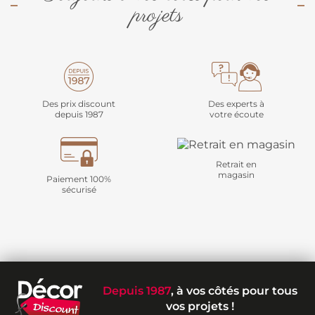
projets
Des prix discount
Des experts à
depuis 1987
votre écoute
Retrait en
magasin
Paiement 100%
sécurisé
Depuis 1987
, à vos côtés pour tous
vos projets !