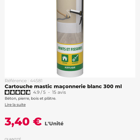
Référence : 44581
Cartouche mastic maçonnerie blanc 300 ml
4.9
/
5
-
15
avis
Béton, pierre, bois et plâtre.
Lire la suite
3,40 €
L'Unité
QUANTITÉ