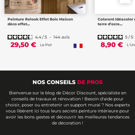
Peinture Relook Effet Bois Maison
Colorant Idéacolor 
déco effet...
terre d'ocre...
4.4
/
5
-
144
avis
5
/
5
29,50 €
8,90 €
Le Pot
L'Un
NOS CONSEILS
DE PROS
Bienvenue sur le blog de Décor Discount, spécialiste en
conseils de travaux et rénovation ! Besoin d'aide pour
choisir, poser ou entretenir un support mural ? Nos experts
vous libèrent ici tous leurs secrets peinture intérieure pour
avoir les bons gestes et découvrir les meilleures tendances
de décoration !