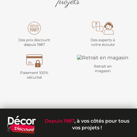
projets
Des prix discount
Des experts à
depuis 1987
votre écoute
Retrait en
magasin
Paiement 100%
sécurisé
Depuis 1987
, à vos côtés pour tous
vos projets !