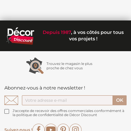
Depuis 1987
, à vos côtés pour tous
vos projets !
Trouvez le magasin le plus
proche de chez vous
Abonnez-vous à notre newsletter !
J'accepte de recevoir des offres commerciales conformément à
la politique de confidentialité de Décor Discount
Facebook
YouTube
Pinterest
Instagram
Suivez-nous !