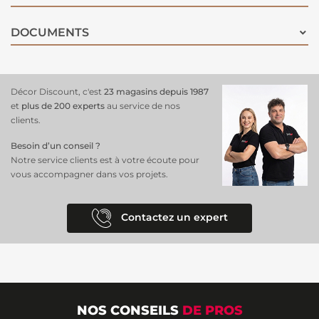
DOCUMENTS
Décor Discount, c'est
23 magasins depuis 1987
et
plus de 200 experts
au service de nos
clients.
Besoin d’un conseil ?
Notre service clients est à votre écoute pour
vous accompagner dans vos projets.
Contactez un expert
NOS CONSEILS
DE PROS