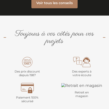
Voir tous les conseils
Toujours à vos côtés pour vos
projets
Des prix discount
Des experts à
depuis 1987
votre écoute
Retrait en
magasin
Paiement 100%
sécurisé