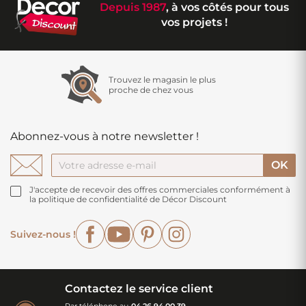
Depuis 1987
, à vos côtés pour tous
vos projets !
Trouvez le magasin le plus
proche de chez vous
Abonnez-vous à notre newsletter !
J'accepte de recevoir des offres commerciales conformément à
la politique de confidentialité de Décor Discount
Facebook
YouTube
Pinterest
Instagram
Suivez-nous !
Contactez le service client