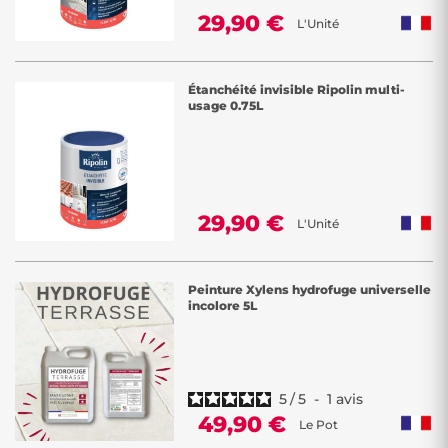
29,90 €
L'Unité
Étanchéité invisible Ripolin multi-
usage 0.75L
29,90 €
L'Unité
Peinture Xylens hydrofuge universelle
incolore 5L
5
/
5
-
1
avis
49,90 €
Le Pot