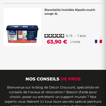
Étanchéité invisible Ripolin multi-
usage 2L
5
/
5
-
1
avis
63,90 €
L'Unité
NOS CONSEILS
DE PROS
Bienvenue sur le blog de Décor Discount, spécialiste en
conseils de travaux et rénovation ! Besoin d'aide pour
choisir, poser ou entretenir un support murale ? Nos
experts vous libèrent ici tous leurs secrets spécial peinture