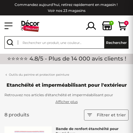
Commandez aujourd'hui, retirez rapidement en magasin !
Voir nos 23 magasins
+
0
Rechercher
⭐⭐⭐⭐⭐ 4.8/5 - Plus de 14 000 avis clients !
Outils du peintre et protection peinture
Etanchéité et imperméabilisant pour l'extérieur
Retrouvez nos articles d'étanchéité et imperméabilisant pour
l'extérieur. Que ce soit pour votre toiture ou votre terrasse, nos
Afficher plus
produits vous garantirons une étanchéité de pro ! Il est important de
le faire, les extérieurs sont directement exposés aux intempéries.
8 produits

Filtrer et trier
N'attendez plus, de nombreux coloris sont disponibles pour vous.
Bande de renfort étanchéité pour