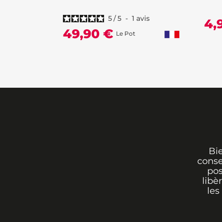
5
/
5
-
1
avis
4,
49,90 €
Le Pot
Bi
conse
pos
libè
les