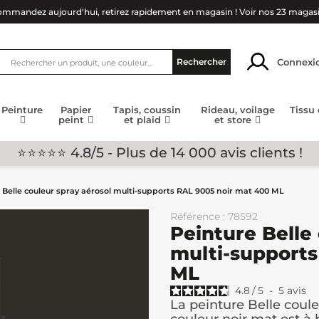
mmandez aujourd'hui, retirez rapidement en magasin !
Voir nos 23 magas
Connexi
Rechercher
Peinture
Papier
Tapis, coussin
Rideau, voilage
Tissu
peint
et plaid
et store
⭐⭐⭐⭐⭐ 4.8/5 - Plus de 14 000 avis clients !
 Belle couleur spray aérosol multi-supports RAL 9005 noir mat 400 ML
Référence : 78592
Peinture Belle
multi-supports
ML
4.8
/
5
-
5
avis
La peinture Belle coul