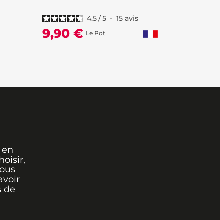
4.5
/
5
-
15
avis
9,90 €
69,90
Le Pot
 en
oisir,
vous
avoir
s de