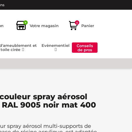
ins
+
0
on
Votre magasin
Panier
 d'ameublement et
Evènementiel
Conseils
toile cirée
de pros
 couleur spray aérosol
 RAL 9005 noir mat 400
eur spray aérosol multi-supports de