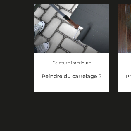
Peinture intérieure
Peindre du carrelage ?
Pe