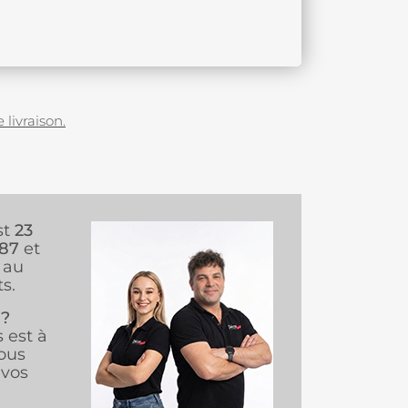
 livraison.
st
23
987
et
au
s.
 ?
s est à
ous
vos