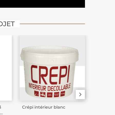
OJET
3
Crépi intérieur blanc
Peinture 
..
gravier R