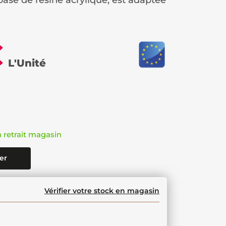
base de résine acrylique, est adaptée
€
L'Unité
n retrait magasin
er
Vérifier votre stock en magasin