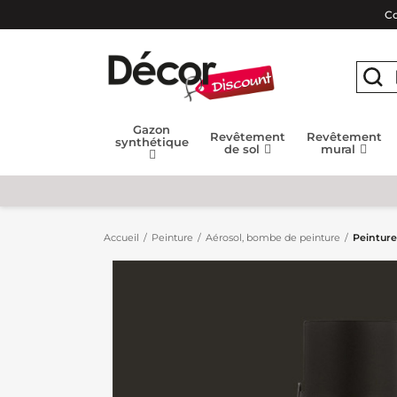
Co
Gazon
Revêtement
Revêtement
synthétique
de sol
mural
Accueil
Peinture
Aérosol, bombe de peinture
Peinture