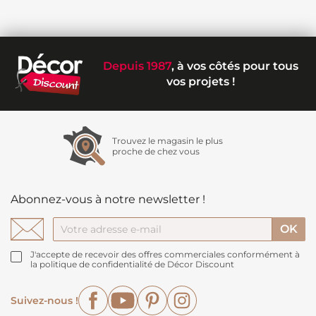
Depuis 1987
, à vos côtés pour tous
vos projets !
Trouvez le magasin le plus
proche de chez vous
Abonnez-vous à notre newsletter !
J'accepte de recevoir des offres commerciales conformément à
la politique de confidentialité de Décor Discount
Facebook
YouTube
Pinterest
Instagram
Suivez-nous !