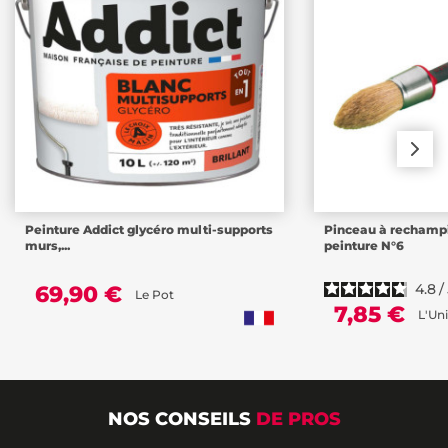
Peinture Addict glycéro multi-supports
Pinceau à rechampi
murs,...
peinture N°6
4.8
/
69,90 €
Le Pot
7,85 €
L'Uni
NOS CONSEILS
DE PROS