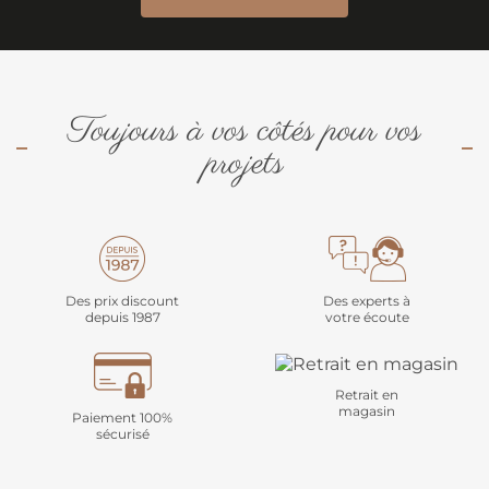
Toujours à vos côtés pour vos
projets
Des prix discount
Des experts à
depuis 1987
votre écoute
Retrait en
magasin
Paiement 100%
sécurisé