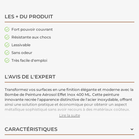
LES + DU PRODUIT
Fort pouvoir couvrant
Résistante aux chocs
Lessivable
Sans odeur
Très facile d'emploi
L'AVIS DE L'EXPERT
Transformez vos surfaces en une finition élégante et moderne avec la
Bombe de Peinture Aérosol Effet Inox 400 ML. Cette peinture
innovante recrée l'apparence distinctive de l'acier inoxydable, offrant
ainsi une solution pratique et économique pour obtenir un aspect
métallique sophistiqué sans avoir recours à des matériaux coûteux.
Son application en aérosol permet une couverture uniforme et sans
Lire la suite
traces, tandis que sa formule à séchage rapide assure un résultat
professionnel en peu de temps !
CARACTÉRISTIQUES