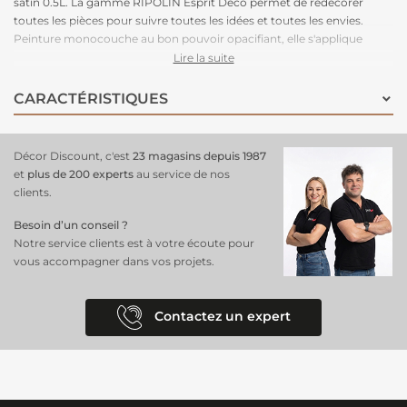
satin 0.5L. La gamme RIPOLIN Esprit Déco permet de redécorer
toutes les pièces pour suivre toutes les idées et toutes les envies.
Peinture monocouche au bon pouvoir opacifiant, elle s'applique
facilement sur les murs, les boiseries et les radiateurs.
Lire la suite
CARACTÉRISTIQUES
Décor Discount, c'est
23 magasins depuis 1987
et
plus de 200 experts
au service de nos
clients.
Besoin d’un conseil ?
Notre service clients est à votre écoute pour
vous accompagner dans vos projets.
Contactez un expert