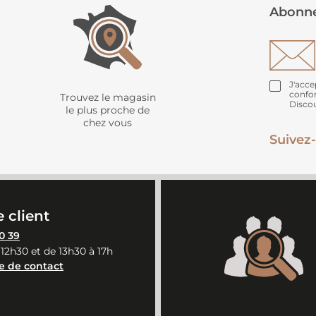
Abonne
J'acce
confo
Trouvez le magasin
Disco
le plus proche de
chez vous
Suivez-
 client
0 39
 12h30 et de 13h30 à 17h
e de contact