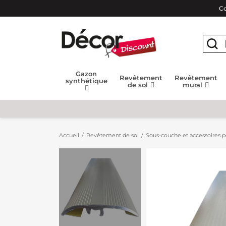
Co
Gazon
Revêtement
Revêtement
synthétique
de sol
mural
Accueil
Revêtement de sol
Sous-couche et accessoires po