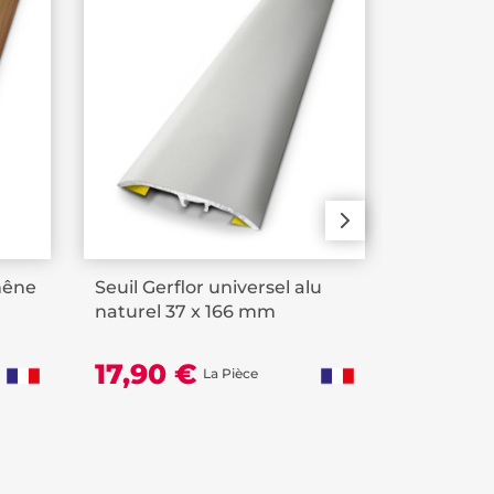
chêne
Seuil Gerflor universel alu
Seuil Ger
naturel 37 x 166 mm
adhésif in
17,90 €
La Pièce
8,49 