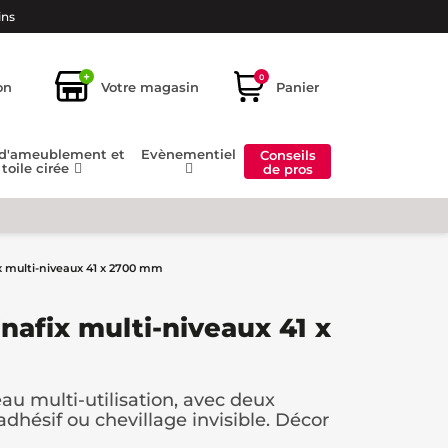
ins
+
0
on
Votre magasin
Panier
 d'ameublement et
Evènementiel
Conseils
toile cirée
de pros
ix multi-niveaux 41 x 2700 mm
inafix multi-niveaux 41 x
eau multi-utilisation, avec deux
adhésif ou chevillage invisible. Décor