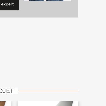
 expert
OJET