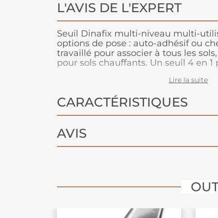
L'AVIS DE L'EXPERT
Seuil Dinafix multi-niveau multi-util
options de pose : auto-adhésif ou che
travaillé pour associer à tous les so
pour sols chauffants. Un seuil 4 en 1 
entre deux sols, avec ou sans rattrap
Lire la suite
peut également être utilisé pour reco
dilatation en périphérie. Il est possib
CARACTÉRISTIQUES
raccorder les uns aux autres. Convien
revêtement de sol.
AVIS
OUT