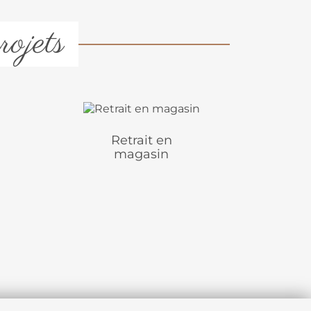
rojets
Retrait en
magasin