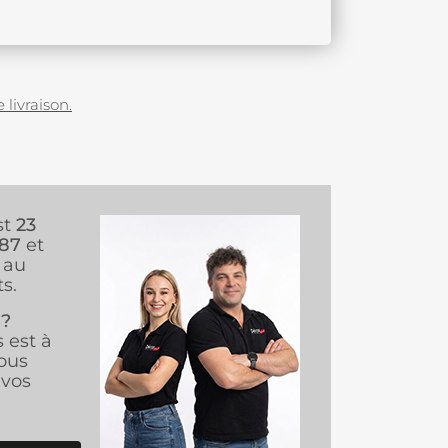
 livraison.
st
23
987
et
au
s.
 ?
s est à
ous
vos