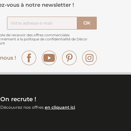
z-vous à notre newsletter !
pte de recevoir des offres commerciales
rmément à
la politique de confidentialité de Décor
unt
Facebook
YouTube
Pinterest
Instagram
nous !
On recrute !
Découvrez nos offres
en cliquant ici