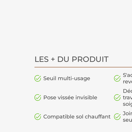
LES + DU PRODUIT
S'a
Seuil multi-usage
re
Dé
Pose vissée invisible
tra
soi
Joi
Compatible sol chauffant
seu