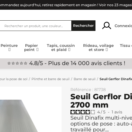
mmandez aujourd'hui, retirez rapidement en magasin !
Voir nos 23 magas
Connexi
Rechercher
Peinture
Papier
Tapis, coussin
Rideau, voilage
Tissu
peint
et plaid
et store
⭐⭐⭐⭐⭐ 4.8/5 - Plus de 14 000 avis clients !
ur la pose de sol
Plinthe et barre de seuil
Barre de seuil
Seuil Gerflor Dinaf
Référence : 81738
Seuil Gerflor D
2700 mm
4
/
5
-
1
avis
Seuil Dinafix multi-niv
options de pose : auto-
travaillé pour...