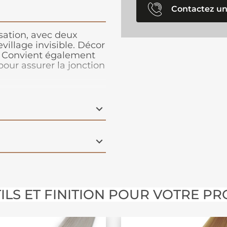
Contactez un
isation, avec deux
village invisible. Décor
ls, Convient également
pour assurer la jonction
age de niveau. Le seuil
uvrir le joint de
le aussi de les
t à la plupart des
ILS ET FINITION POUR VOTRE PR