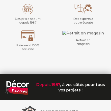
Des prix discount
Des experts à
depuis 1987
votre écoute
Retrait en
magasin
Paiement 100%
sécurisé
Depuis 1987
, à vos côtés pour tous
vos projets !
Trouvez le magasin le plus