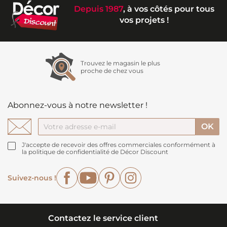
Depuis 1987
, à vos côtés pour tous
vos projets !
Trouvez le magasin le plus
proche de chez vous
Abonnez-vous à notre newsletter !
J'accepte de recevoir des offres commerciales conformément à
la politique de confidentialité de Décor Discount
Facebook
YouTube
Pinterest
Instagram
Suivez-nous !
Contactez le service client