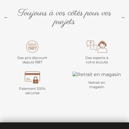
Toujours à vos côtés pour vos
projets
Des prix discount
Des experts à
depuis 1987
votre écoute
Retrait en
magasin
Paiement 100%
sécurisé