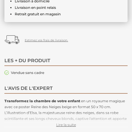
Livraison à domicile
Livraison en point relais
Retrait gratuit en magasin
Estimez vos frais de livraison.
LES + DU PRODUIT
Vendue sans cadre
L'AVIS DE L'EXPERT
Transformez la chambre de votre enfant
en un royaume magique
avec ce poster Reine des Neiges beige en format 50 x 70 cm.
L’illustration d’Elsa, la majestueuse reine des neiges, dans sa robe
scintillante et ses longs cheveux blonds, captive l'attention et apporte
une touche royale à la pièce. Ce
poster
élégant crée une ambiance
Lire la suite
féérique et intemporelle, parfaitement
adaptée aux chambres