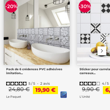
-20%
-30%
Pack de 6 crédences PVC adhésives
Sticker pour carrel
imitation...
carreaux...
5
/
5
-
2
avis
4
/
5
24,80 €
9,90 €
19,90 €
6
Le Paquet
L'Unité