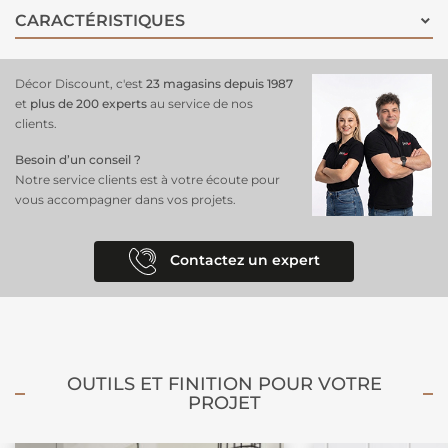
d'enfants
. Associez-le à des éléments de
décoration
doux et
CARACTÉRISTIQUES
lumineux, comme des coussins pastel, des rideaux légers et des
accessoires enneigés, pour une atmosphère chaleureuse et magique.
Une
déco idéale pour les petits
fans de Disney et les rêveurs en
Décor Discount, c'est
23 magasins depuis 1987
quête d'aventure et de royauté.
et
plus de 200 experts
au service de nos
clients.
Besoin d’un conseil ?
Notre service clients est à votre écoute pour
vous accompagner dans vos projets.
Contactez un expert
OUTILS ET FINITION POUR VOTRE
PROJET