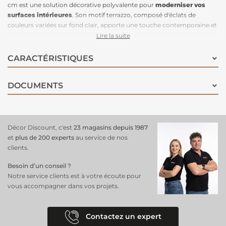
cm est une solution décorative polyvalente pour
moderniser vos
surfaces intérieures
. Son motif terrazzo, composé d'éclats de
couleurs variées sur fond clair, apporte une touche contemporaine et
dynamique à votre
décoration
. Facile à appliquer grâce à son adhésif
Lire la suite
repositionnable, il adhère efficacement sur des surfaces lisses telles
que le bois, le verre ou le plastique. Avec ses dimensions, ce rouleau
CARACTÉRISTIQUES
offre une couverture adaptée pour divers
projets de relooking
.
Fabriqué avec des matériaux de qualité, il est également lessivable,
DOCUMENTS
assurant un entretien facile.
Décor Discount, c'est
23 magasins depuis 1987
et
plus de 200 experts
au service de nos
clients.
Besoin d’un conseil ?
Notre service clients est à votre écoute pour
vous accompagner dans vos projets.
Contactez un expert