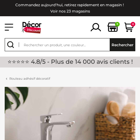
Commandez aujourd'hui, retirez rapidement en magasin !
Voir nos 23 magasins
+
0
Rechercher
⭐⭐⭐⭐⭐ 4.8/5 - Plus de 14 000 avis clients !
Rouleau adhésif décoratif