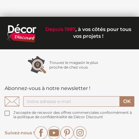
Depuis 1987
, à vos côtés pour tous
vos projets !
Trouvez le magasin le plus
proche de chez vous
Abonnez-vous à notre newsletter !
J'accepte de recevoir des offres commerciales conformément à
la politique de confidentialité de Décor Discount
Facebook
YouTube
Pinterest
Instagram
Suivez-nous !