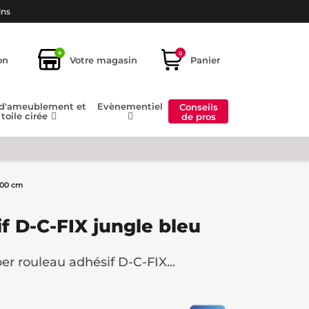
ins
+
0
on
Votre magasin
Panier
 d'ameublement et
Evènementiel
Conseils
toile cirée
de pros
200 cm
f D-C-FIX jungle bleu
r rouleau adhésif D-C-FIX...