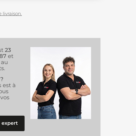
 livraison.
st
23
987
et
au
s.
 ?
s est à
ous
vos
 expert