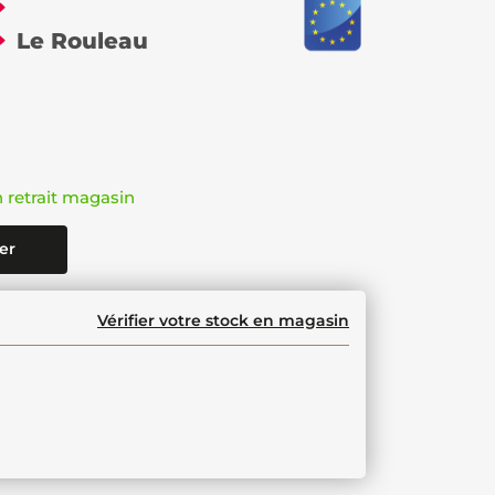
€
Le Rouleau
n retrait magasin
er
Vérifier votre stock en magasin