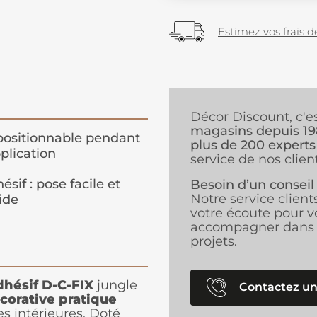
Estimez vos frais de
Décor Discount, c'e
magasins depuis 1
ositionnable pendant
plus de 200 experts
pplication
service de nos client
ésif : pose facile et
Besoin d’un conseil
Notre service client
ide
votre écoute pour v
accompagner dans 
projets.
dhésif D-C-FIX
jungle
Contactez un
corative pratique
s intérieures. Doté