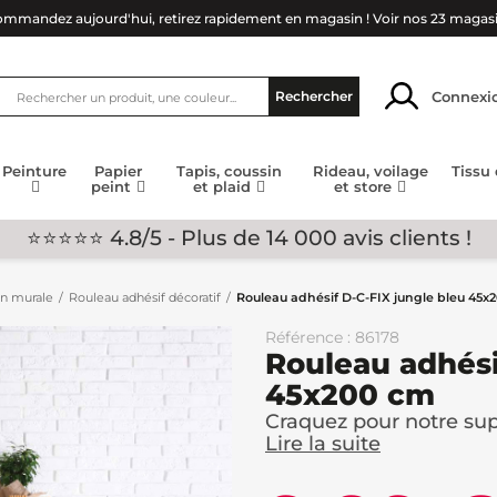
mmandez aujourd'hui, retirez rapidement en magasin !
Voir nos 23 magas
Connexi
Rechercher
Peinture
Papier
Tapis, coussin
Rideau, voilage
Tissu
peint
et plaid
et store
⭐⭐⭐⭐⭐ 4.8/5 - Plus de 14 000 avis clients !
on murale
Rouleau adhésif décoratif
Rouleau adhésif D-C-FIX jungle bleu 45x
Référence : 86178
Rouleau adhési
45x200 cm
Craquez pour notre supe
Lire la suite