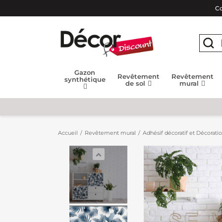
Co
Gazon
Revêtement
Revêtement
synthétique
de sol
mural
Accueil
Revêtement mural
Adhésif décoratif et Décorati