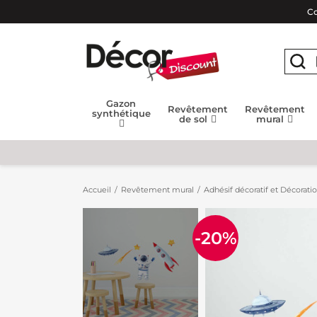
Co
Gazon
Revêtement
Revêtement
synthétique
de sol
mural
Accueil
Revêtement mural
Adhésif décoratif et Décorati
-20%