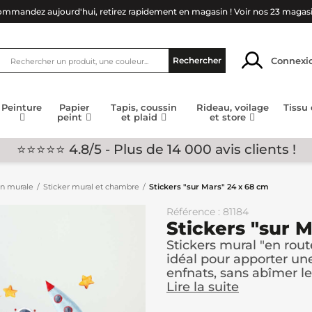
mmandez aujourd'hui, retirez rapidement en magasin !
Voir nos 23 magas
Connexi
Rechercher
Peinture
Papier
Tapis, coussin
Rideau, voilage
Tissu
peint
et plaid
et store
⭐⭐⭐⭐⭐ 4.8/5 - Plus de 14 000 avis clients !
on murale
Sticker mural et chambre
Stickers "sur Mars" 24 x 68 cm
Référence : 81184
Stickers "sur 
Stickers mural "en route
idéal pour apporter un
enfnats, sans abîmer le.
Lire la suite