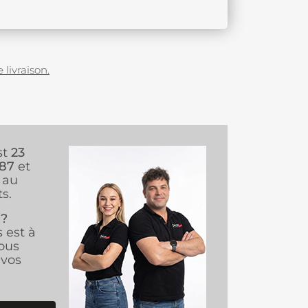
 livraison.
st
23
987
et
au
s.
 ?
s est à
ous
vos