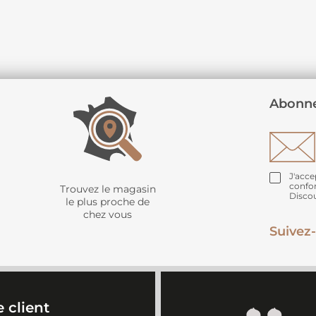
Abonne
J'acce
confo
Trouvez le magasin
Disco
le plus proche de
chez vous
Suivez-
 client