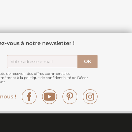
z-vous à notre newsletter !
pte de recevoir des offres commerciales
rmément à
la politique de confidentialité de Décor
unt
Facebook
YouTube
Pinterest
Instagram
nous !