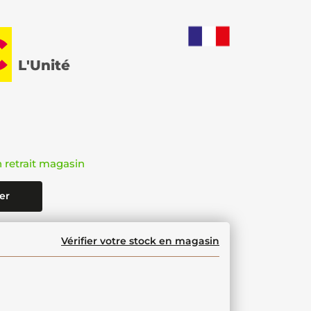
€
L'Unité
n retrait magasin
er
Vérifier votre stock en magasin