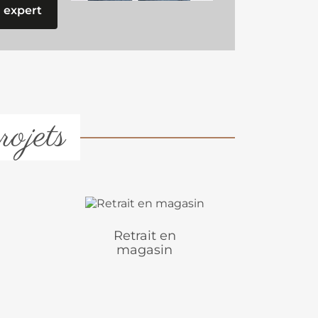
 expert
rojets
Retrait en
magasin