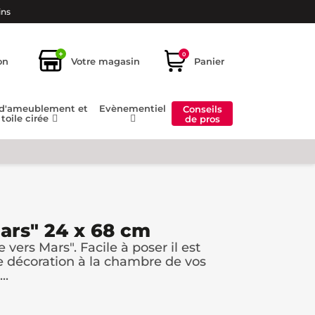
ins
+
0
on
Votre magasin
Panier
 d'ameublement et
Evènementiel
Conseils
toile cirée
de pros
Mars" 24 x 68 cm
 vers Mars". Facile à poser il est
e décoration à la chambre de vos
..