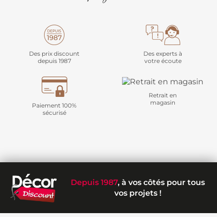
Des prix discount
Des experts à
depuis 1987
votre écoute
Retrait en
magasin
Paiement 100%
sécurisé
Depuis 1987
, à vos côtés pour tous
vos projets !