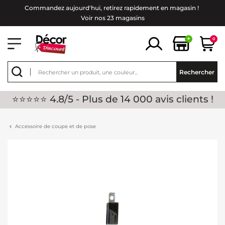
Commandez aujourd'hui, retirez rapidement en magasin !
Voir nos 23 magasins
+
0
Rechercher
⭐⭐⭐⭐⭐ 4.8/5 - Plus de 14 000 avis clients !
Accessoire de coupe et de pose