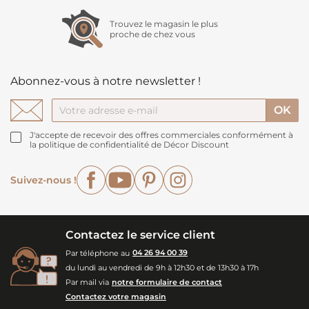
Trouvez le magasin le plus
proche de chez vous
Abonnez-vous à notre newsletter !
J'accepte de recevoir des offres commerciales conformément à
la politique de confidentialité de Décor Discount
Facebook
YouTube
Pinterest
Instagram
Suivez-nous !
Contactez le service client
Par téléphone au
04 26 94 00 39
du lundi au vendredi de 9h à 12h30 et de 13h30 à 17h
Par mail via
notre formulaire de contact
Contactez votre magasin