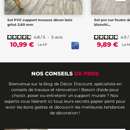
Sol PVC support mousse décor bois
Sol pvc sur feutre d
grisé 2.60 mm
blanchi...
4.8
/
5
-
5
avis
4.9
/
10,99 €
9,89 €
Le M²
Le M
NOS CONSEILS
DE PROS
Bienvenue sur le blog de Décor Discount, spécialiste en
conseils de travaux et rénovation ! Besoin d'aide pour
choisir, poser ou entretenir un support murale ? Nos
experts vous libèrent ici tous leurs secrets papier peint pour
avoir les bons gestes et découvrir les meilleures tendances
de décoration !