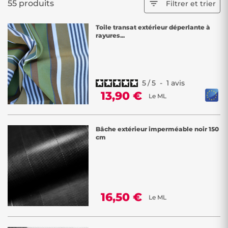
55 produits

Filtrer et trier
tissu extérieur grande largeur
,
tissu extérieur uni, rayé ou motifs
tropicaux
, ils allient résistance, confort et
entretien facile
pour tous
vos projets d’aménagement extérieur.
Toile transat extérieur déperlante à
rayures...
5
/
5
-
1
avis
13,90 €
Le ML
Bâche extérieur imperméable noir 150
cm
16,50 €
Le ML