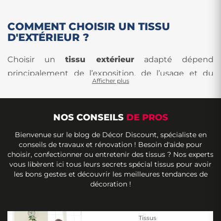
COMMENT CHOISIR UN TISSU
D'EXTÉRIEUR ?
Choisir un
tissu extérieur
adapté dépend
principalement de l’exposition, de l’usage et du
Afficher plus
niveau de résistance attendu. Les tissus outdoor
sont conçus pour supporter les contraintes
extérieures : soleil, humidité, frottements ou
NOS CONSEILS
DE PROS
utilisation intensive.
Bienvenue sur le blog de Décor Discount, spécialiste en
conseils de travaux et rénovation ! Besoin d'aide pour
Le premier critère à vérifier est la
résistance aux
choisir, confectionner ou entretenir des tissus ? Nos experts
vous libèrent ici tous leurs secrets spécial tissus pour avoir
UV
. Un
tissu extérieur résistant au soleil
conserve
les bons gestes et découvrir les meilleures tendances de
mieux ses couleurs et sa solidité lorsqu’il est exposé
décoration !
en plein soleil. Certains tissus outdoor sont même
teints dans la masse ou spécialement traités afin
Tissus