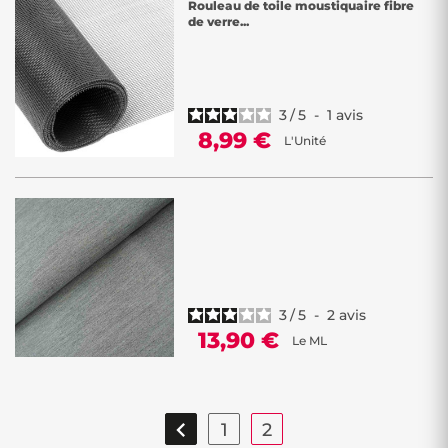
Rouleau de toile moustiquaire fibre
de verre...
3
/
5
-
1
avis
8,99 €
L'Unité
3
/
5
-
2
avis
13,90 €
Le ML

1
2