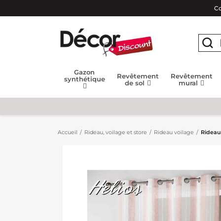
Co
Gazon
Revêtement
Revêtement
synthétique
de sol
mural
Accueil
Rideau, voilage et store
Rideau voilage
Rideau