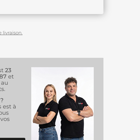
 livraison.
st
23
987
et
au
s.
 ?
s est à
ous
vos