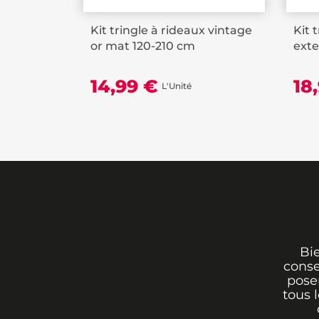
Kit tringle à rideaux vintage
Kit 
or mat 120-210 cm
exte
14,99 €
18
L'Unité
Bi
conse
poser
tous 