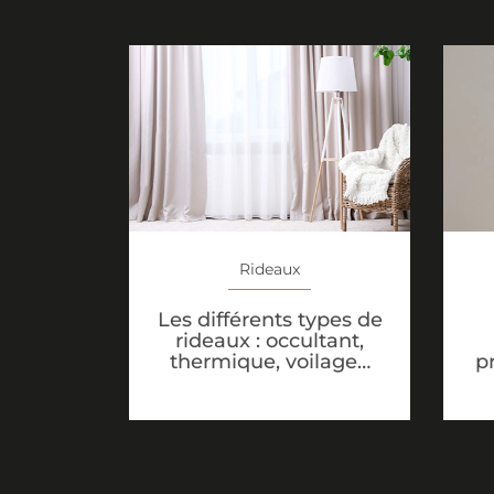
Rideaux
Les différents types de
rideaux : occultant,
p
thermique, voilage…