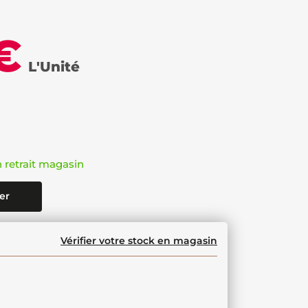
€
L'Unité
n retrait magasin
er
Vérifier votre stock en magasin