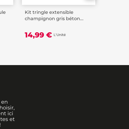
ule
Kit tringle extensible
Kit tringl
champignon gris béton...
extensibl
14,99 €
20,99
L'Unité
 en
oisir,
nt ici
tes et
!