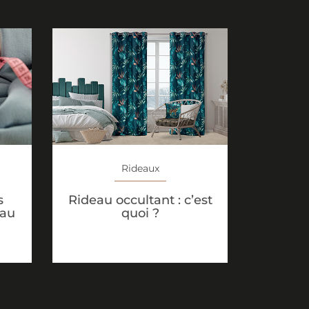
Rideaux
s
Rideau occultant : c’est
eau
quoi ?