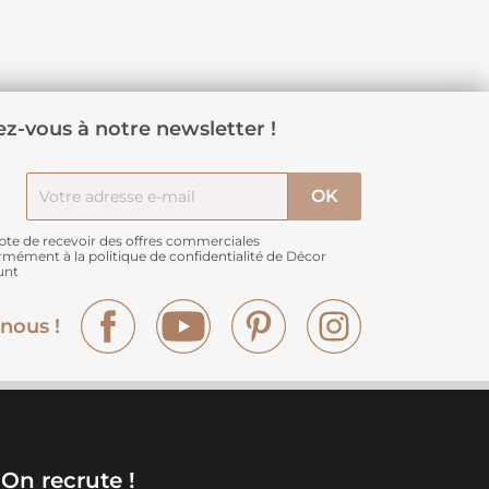
z-vous à notre newsletter !
pte de recevoir des offres commerciales
rmément à
la politique de confidentialité de Décor
unt
Facebook
YouTube
Pinterest
Instagram
nous !
On recrute !