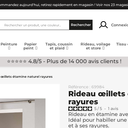
mmandez aujourd'hui, retirez rapidement en magasin !
Voir nos 23 magas
Connexi
Rechercher
Peinture
Papier
Tapis, coussin
Rideau, voilage
Tissu
peint
et plaid
et store
⭐⭐⭐⭐⭐ 4.8/5 - Plus de 14 000 avis clients !
 œillets étamine naturel rayures
Référence : 69984
Rideau œillets
rayures
5
/
5
-
1
avis
Rideau en étamine avec
Idéal pour habiller une
et à ses rayures.