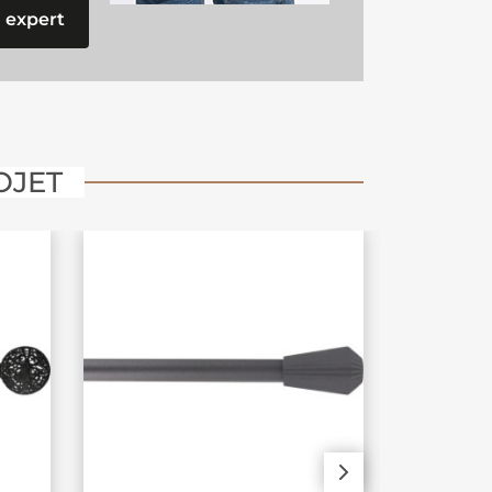
 expert
OJET