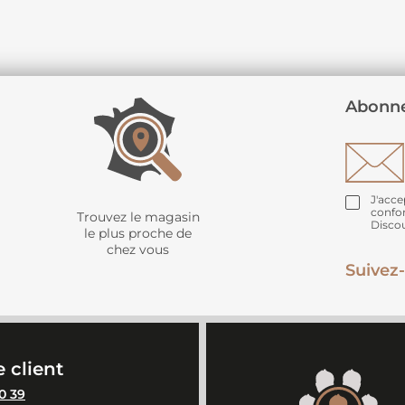
Abonne
J'acce
confo
Trouvez le magasin
Disco
le plus proche de
chez vous
Suivez-
 client
0 39