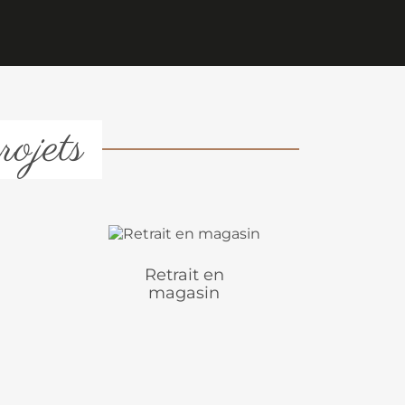
rojets
Retrait en
magasin