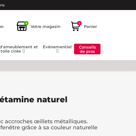
ins
+
0
on
Votre magasin
Panier
 d'ameublement et
Evènementiel
Conseils
toile cirée
de pros
 étamine naturel
 accroches œillets métalliques.
 fenêtre grâce à sa couleur naturelle