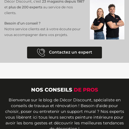
Décor Discount, c'est
23 magasins depuis 1987
et
plus de 200 experts
au service de nos
clients.
Besoin d’un conseil ?
Notre service clients est à votre écoute pour
vous accompagner dans vos projets.
Contactez un expert
NOS CONSEILS
DE PROS
Bienvenue sur le blog de Décor Discount, spécialiste en
conseils de travaux et rénovation ! Besoin d'aide pour
choisir, poser ou entretenir un support mural ? Nos experts
vous libèrent ici tous leurs secrets peinture intérieure pour
avoir les bons gestes et découvrir les meilleures tendances
de décoration !