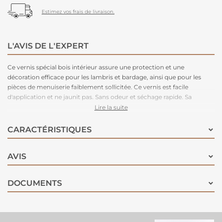
Estimez vos frais de livraison.
L'AVIS DE L'EXPERT
Ce vernis spécial bois intérieur assure une protection et une
décoration efficace pour les lambris et bardage, ainsi que pour les
pièces de menuiserie faiblement sollicitée. Ce vernis est facile
d'application et ne jaunit pas. Sans odeur et séchage rapide. Sa
formule à base d'eau la rend moins agressive pour l'environnement.
Lire la suite
Ce vernis une fois sec aura une teinte blanc cérusé. Séchage en 30
minutes.
CARACTÉRISTIQUES
AVIS
DOCUMENTS