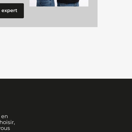
 expert
 en
oisir,
vous