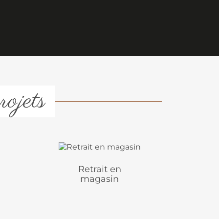
rojets
Retrait en
magasin