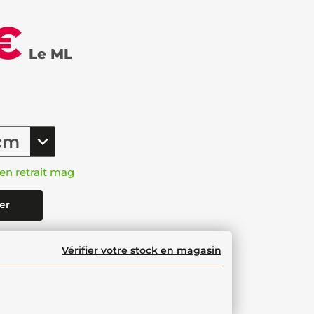
€
Le ML
en retrait mag
er
Vérifier votre stock en magasin