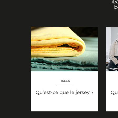
lib
b
Tissus
Qu’est-ce que le jersey ?
Qu’