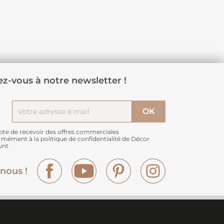
z-vous à notre newsletter !
pte de recevoir des offres commerciales
rmément à
la politique de confidentialité de Décor
unt
Facebook
YouTube
Pinterest
Instagram
nous !