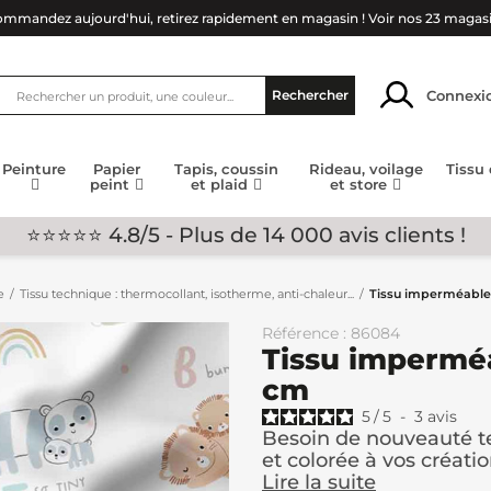
mmandez aujourd'hui, retirez rapidement en magasin !
Voir nos 23 magas
Connexi
Rechercher
Peinture
Papier
Tapis, coussin
Rideau, voilage
Tissu
peint
et plaid
et store
⭐⭐⭐⭐⭐ 4.8/5 - Plus de 14 000 avis clients !
e
Tissu technique : thermocollant, isotherme, anti-chaleur...
Tissu imperméable
Référence : 86084
Tissu impermé
cm
5
/
5
-
3
avis
Besoin de nouveauté te
et colorée à vos créati
Lire la suite