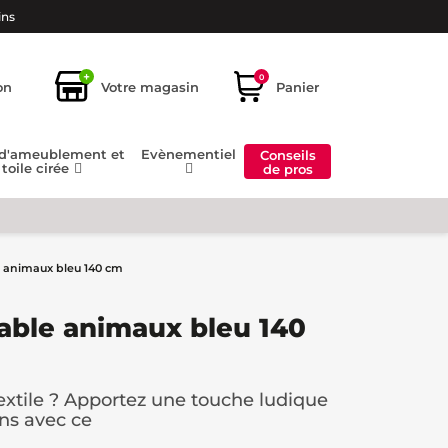
ins
+
0
on
Votre magasin
Panier
 d'ameublement et
Evènementiel
Conseils
toile cirée
de pros
 animaux bleu 140 cm
able animaux bleu 140
xtile ? Apportez une touche ludique
ons avec ce