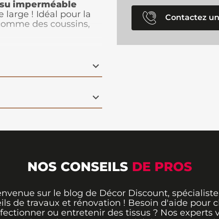
ssu imperméable
large ! Idéal pour la
Contactez un
r comme des coussins,
cacement contre
nt une belle résistance.
tant en scène des
ceur et fantaisie à
r et durable, ce
tissu
est
 pratiques et
NOS CONSEILS
DE PROS
envenue sur le blog de Décor Discount, spécialiste
ils de travaux et rénovation ! Besoin d'aide pour ch
fectionner ou entretenir des tissus ? Nos experts 