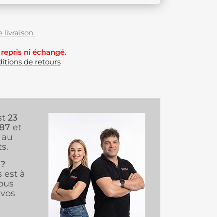
 livraison.
 repris ni échangé.
itions de retours
st
23
987
et
au
s.
 ?
s est à
ous
vos