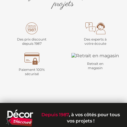
projets
Des prix discount
Des experts à
depuis 1987
votre écoute
Retrait en
magasin
Paiement 100%
sécurisé
Depuis 1987
, à vos côtés pour tous
vos projets !