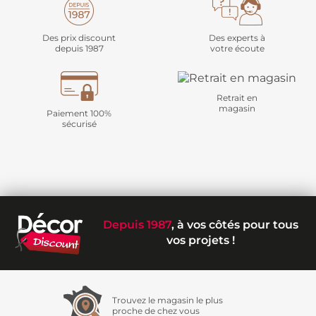
Des prix discount
Des experts à
depuis 1987
votre écoute
Retrait en
magasin
Paiement 100%
sécurisé
Depuis 1987
, à vos côtés pour tous
vos projets !
Trouvez le magasin le plus
proche de chez vous