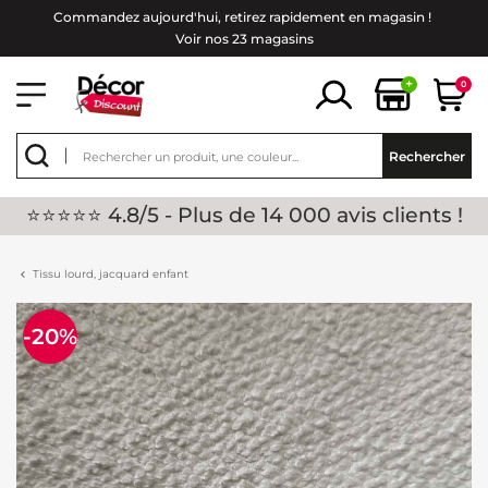
Commandez aujourd'hui, retirez rapidement en magasin !
Voir nos 23 magasins
+
0
Rechercher
⭐⭐⭐⭐⭐ 4.8/5 - Plus de 14 000 avis clients !
Tissu lourd, jacquard enfant
-20%