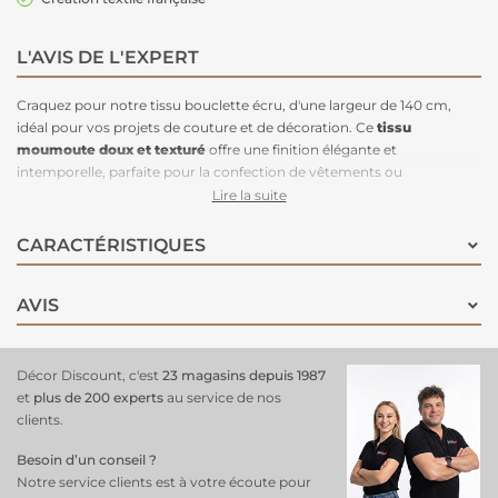
L'AVIS DE L'EXPERT
Craquez pour notre tissu bouclette écru, d'une largeur de 140 cm,
idéal pour vos projets de couture et de décoration. Ce
tissu
moumoute doux et texturé
offre une finition élégante et
intemporelle, parfaite pour la confection de vêtements ou
d'accessoires comme des coussins. Sa couleur écru neutre et
Lire la suite
chaleureuse s'intègre facilement dans tous les styles, du plus
classique au plus moderne. Facile à travailler et agréable au toucher,
CARACTÉRISTIQUES
le
tissu bouclette
écru est un choix parfait pour apporter confort et
style à vos
projets DIY
!
AVIS
Décor Discount, c'est
23 magasins depuis 1987
et
plus de 200 experts
au service de nos
clients.
Besoin d’un conseil ?
Notre service clients est à votre écoute pour