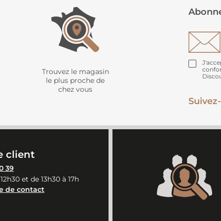
Abonne
J'acce
confo
Trouvez le magasin
Disco
le plus proche de
chez vous
Suivez-
 client
0 39
 12h30 et de 13h30 à 17h
e de contact