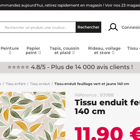
mmandez aujourd'hui, retirez rapidement en magasin !
Voir nos 23 magas
Connexi
Rechercher
Peinture
Papier
Tapis, coussin
Rideau, voilage
Tissu
peint
et plaid
et store
⭐⭐⭐⭐⭐ 4.8/5 - Plus de 14 000 avis clients !
e
Tissu enfant
Tissu enduit
Tissu enduit feuillage vert et jaune 140 cm
Référence : 83988
Tissu enduit fe
140 cm
11,90 