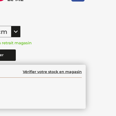
n retrait magasin
er
Vérifier votre stock en magasin