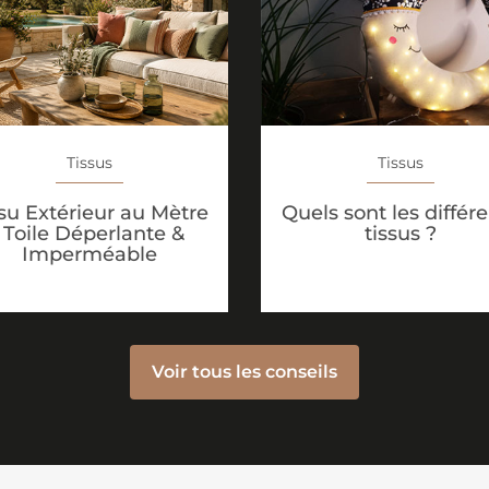
Tissus
Tissus
Quels sont les différ
su Extérieur au Mètre
tissus ?
: Toile Déperlante &
Imperméable
Voir tous les conseils