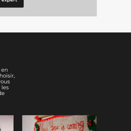
 en
oisir,
vous
 les
de