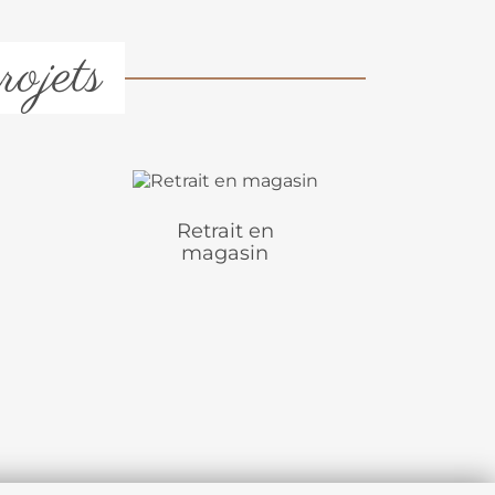
rojets
Retrait en
magasin