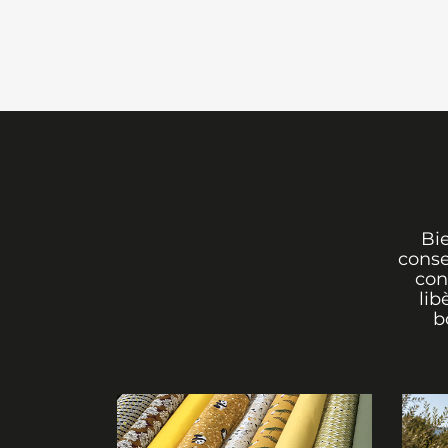
Bi
conse
con
lib
b