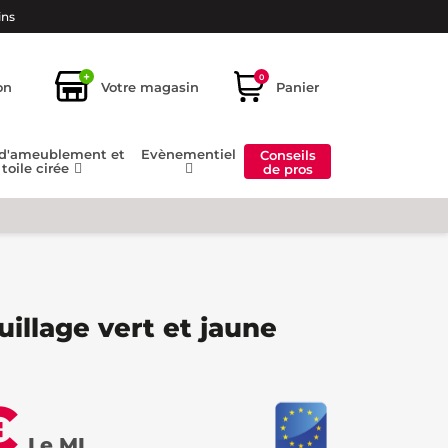
ins
+
0
on
Votre magasin
Panier
 d'ameublement et
Evènementiel
Conseils
toile cirée
de pros
uillage vert et jaune
€
Le ML