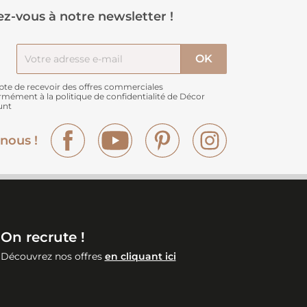
z-vous à notre newsletter !
pte de recevoir des offres commerciales
rmément à
la politique de confidentialité de Décor
unt
Facebook
YouTube
Pinterest
Instagram
nous !
On recrute !
Découvrez nos offres
en cliquant ici