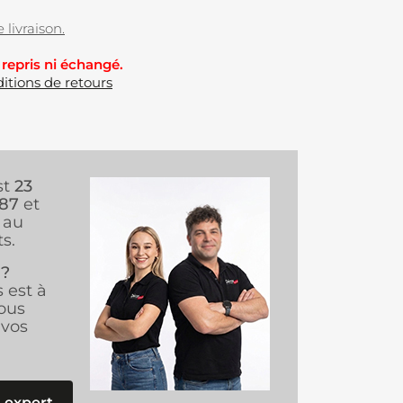
 livraison.
 repris ni échangé.
itions de retours
st
23
987
et
au
s.
 ?
s est à
ous
vos
 expert