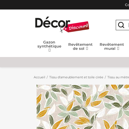
Co
Gazon
Revêtement
Revêtement
synthétique
de sol
mural
Accueil
Tissu d'ameublement et toile cirée
Tissu au mètr