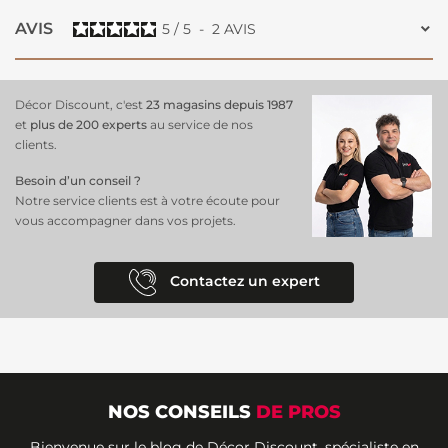
AVIS
5
/
5
-
2
AVIS
Décor Discount, c'est
23 magasins depuis 1987
et
plus de 200 experts
au service de nos
clients.
Besoin d’un conseil ?
Notre service clients est à votre écoute pour
vous accompagner dans vos projets.
Contactez un expert
NOS CONSEILS
DE PROS
Bienvenue sur le blog de Décor Discount, spécialiste en