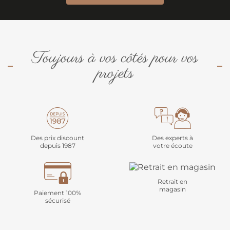
Toujours à vos côtés pour vos
projets
Des prix discount
Des experts à
depuis 1987
votre écoute
Retrait en
magasin
Paiement 100%
sécurisé