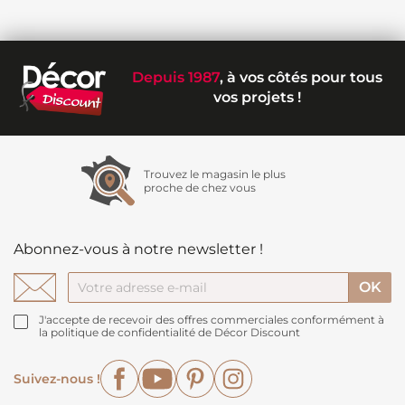
Depuis 1987
, à vos côtés pour tous
vos projets !
Trouvez le magasin le plus
proche de chez vous
Abonnez-vous à notre newsletter !
J'accepte de recevoir des offres commerciales conformément à
la politique de confidentialité de Décor Discount
Facebook
YouTube
Pinterest
Instagram
Suivez-nous !