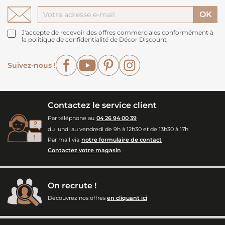
J'accepte de recevoir des offres commerciales conformément à
la politique de confidentialité de Décor Discount
Facebook
YouTube
Pinterest
Instagram
Suivez-nous !
Contactez le service client
Par téléphone au
04 26 94 00 39
du lundi au vendredi de 9h à 12h30 et de 13h30 à 17h
Par mail via
notre formulaire de contact
Contactez votre magasin
On recrute !
Découvrez nos offres
en cliquant ici