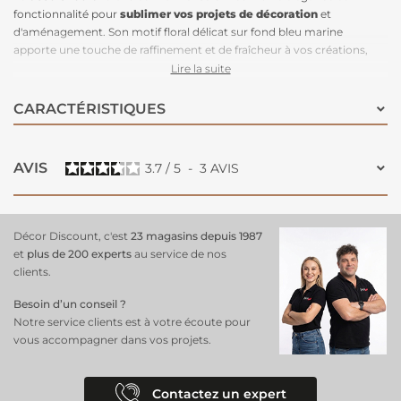
fonctionnalité pour
sublimer vos projets de décoration
et
d'aménagement. Son motif floral délicat sur fond bleu marine
apporte une touche de raffinement et de fraîcheur à vos créations,
tout en étant résistant grâce à son enduction qui le rend
Lire la suite
imperméable et
facile à entretenir
.
Idéal pour les nappes
, les
accessoires de maison ou même pour des projets extérieurs, ce tissu
CARACTÉRISTIQUES
offre à la fois esthétique et praticité, parfait pour un usage quotidien.
AVIS
3.7
/
5
-
3
AVIS
Décor Discount, c'est
23 magasins depuis 1987
et
plus de 200 experts
au service de nos
clients.
Besoin d’un conseil ?
Notre service clients est à votre écoute pour
vous accompagner dans vos projets.
Contactez un expert