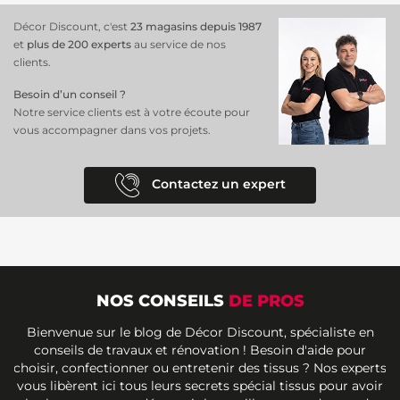
Décor Discount, c'est
23 magasins depuis 1987
et
plus de 200 experts
au service de nos
clients.
Besoin d’un conseil ?
Notre service clients est à votre écoute pour
vous accompagner dans vos projets.
Contactez un expert
NOS CONSEILS
DE PROS
Bienvenue sur le blog de Décor Discount, spécialiste en
conseils de travaux et rénovation ! Besoin d'aide pour
choisir, confectionner ou entretenir des tissus ? Nos experts
vous libèrent ici tous leurs secrets spécial tissus pour avoir