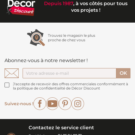
Depuis 1987
, à vos côtés pour tous
vos projets !
Trouvez le magasin le plus
proche de chez vous
Abonnez-vous à notre newsletter !
J'accepte de recevoir des offres commerciales conformément à
la politique de confidentialité de Décor Discount
Facebook
YouTube
Pinterest
Instagram
Suivez-nous !
Contactez le service client