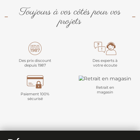
Toujours à vos côtés pour vos
projets
Des prix discount
Des experts à
depuis 1987
votre écoute
Retrait en
magasin
Paiement 100%
sécurisé