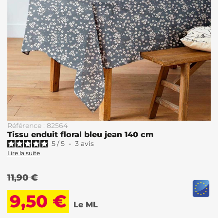
Référence : 82564
Tissu enduit floral bleu jean 140 cm
5
/
5
-
3
avis
Lire la suite
11,90 €
9,50 €
Le ML