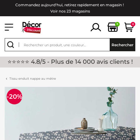
Commandez aujourd'hui, retirez rapidement en magasin !
Voir nos 23 magasins
+
0
Rechercher
⭐⭐⭐⭐⭐ 4.8/5 - Plus de 14 000 avis clients !
Tissu enduit nappe au mètre
-20%