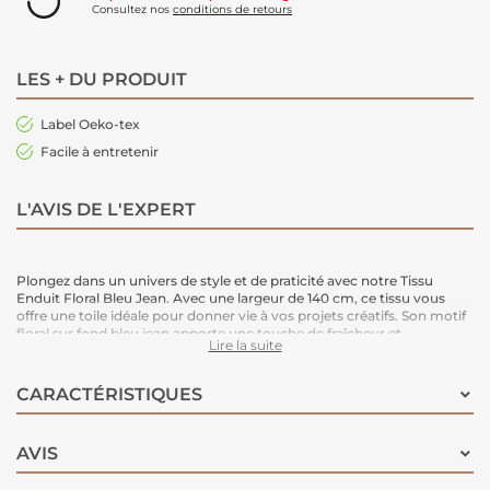
Consultez nos
conditions de retours
LES + DU PRODUIT
Label Oeko-tex
Facile à entretenir
L'AVIS DE L'EXPERT
Plongez dans un univers de style et de praticité avec notre Tissu
Enduit Floral Bleu Jean. Avec une largeur de 140 cm, ce tissu vous
offre une toile idéale pour donner vie à vos projets créatifs. Son motif
floral sur fond bleu jean apporte une touche de fraîcheur et
Lire la suite
d'originalité à vos réalisations. Polyvalent et durable, ce tissu enduit
est parfait pour la confection de nappes ou autre. Sa surface enduite
le rend facile à entretenir et résistant aux taches, vous assurant ainsi
CARACTÉRISTIQUES
des créations aussi pratiques que stylées. Laissez libre cours à votre
imagination avec cette pépite !
AVIS