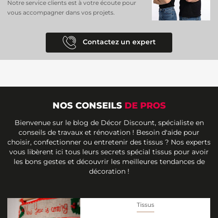
Notre service clients est à votre écoute pour
Traitement
: Anti-tache Teflon
vous accompagner dans vos projets.
Propriété
: Imperméable
Usage
: Chilienne, transat, mobilier et accessoires d’extérieur
Contactez un expert
Un
tissu imperméable
et polyvalent, parfait pour protéger vos
meubles et accessoires tout en ajoutant une touche élégante à vos
espaces extérieurs.
NOS CONSEILS
DE PROS
Bienvenue sur le blog de Décor Discount, spécialiste en
conseils de travaux et rénovation ! Besoin d'aide pour
choisir, confectionner ou entretenir des tissus ? Nos experts
vous libèrent ici tous leurs secrets spécial tissus pour avoir
les bons gestes et découvrir les meilleures tendances de
décoration !
Tissus