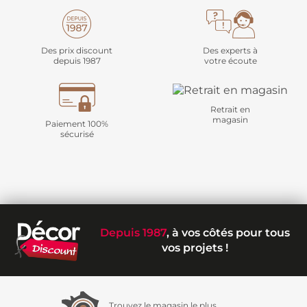
Des prix discount
Des experts à
depuis 1987
votre écoute
Retrait en
magasin
Paiement 100%
sécurisé
Depuis 1987
, à vos côtés pour tous
vos projets !
Trouvez le magasin le plus