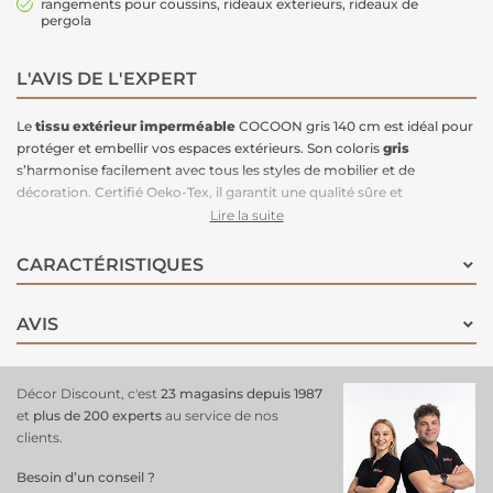
rangements pour coussins, rideaux exterieurs, rideaux de
pergola
L'AVIS DE L'EXPERT
Le
tissu extérieur imperméable
COCOON gris 140 cm est idéal pour
protéger et embellir vos espaces extérieurs. Son coloris
gris
s’harmonise facilement avec tous les styles de mobilier et de
décoration. Certifié Oeko-Tex, il garantit une qualité sûre et
respectueuse de l’environnement.
Lire la suite
Très résistant, ce tissu imperméable est parfait pour confectionner ou
CARACTÉRISTIQUES
rénover une
chilienne
, un
transat
, des housses de salon de jardin,
des protections pour barbecue, des sacs de rangement pour
coussins, ainsi que des rideaux extérieurs ou de pergola. Sa solidité et
AVIS
sa durabilité en font un choix pratique pour tous vos projets
d’extérieur.
Décor Discount, c'est
23 magasins depuis 1987
Caractéristiques :
et
plus de 200 experts
au service de nos
clients.
Largeur
: 140 cm
Couleur
: Gris
Besoin d’un conseil ?