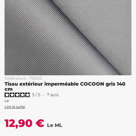
Référence : 79633
Tissu extérieur imperméable COCOON gris 140
cm
5
/
5
-
7
avis
Le
Lire la suite
12,90 €
Le ML