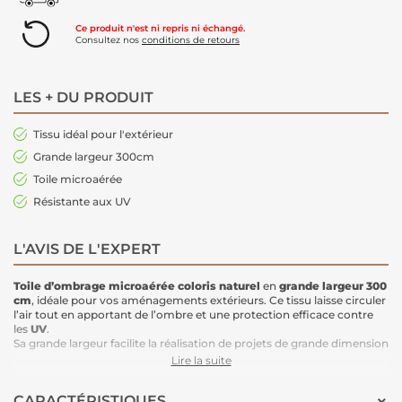
Ce produit n'est ni repris ni échangé.
Consultez nos
conditions de retours
LES + DU PRODUIT
Tissu idéal pour l'extérieur
Grande largeur 300cm
Toile microaérée
Résistante aux UV
L'AVIS DE L'EXPERT
Toile d’ombrage microaérée
coloris naturel
en
grande largeur 300
cm
, idéale pour vos aménagements extérieurs. Ce tissu laisse circuler
l’air tout en apportant de l’ombre et une protection efficace contre
les
UV
.
Sa grande largeur facilite la réalisation de projets de grande dimension
pour le jardin, la terrasse ou la pergola.
Lire la suite
Idéale pour :
voiles d’ombrage
CARACTÉRISTIQUES
auvents