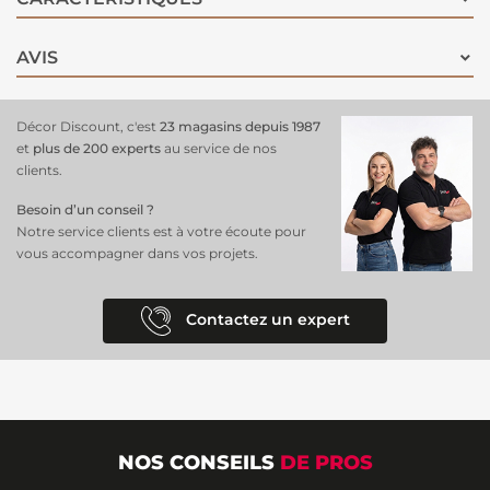
aménagements d’ombre pour
terrasse ou jardin
AVIS
Décor Discount, c'est
23 magasins depuis 1987
et
plus de 200 experts
au service de nos
clients.
Besoin d’un conseil ?
Notre service clients est à votre écoute pour
vous accompagner dans vos projets.
Contactez un expert
NOS CONSEILS
DE PROS