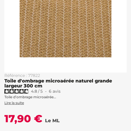
Référence : 77822
Toile d'ombrage microaérée naturel grande
largeur 300 cm
4.8
/
5
-
6
avis
Toile d’ombrage microaérée...
Lire la suite
17,90 €
Le ML