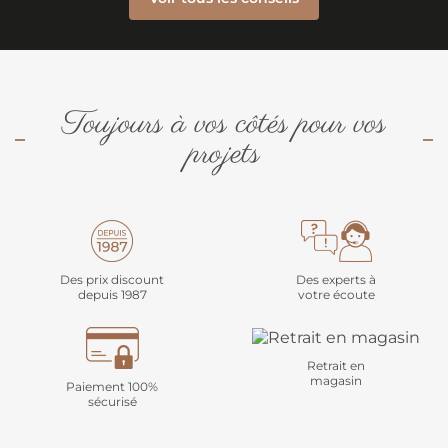
Toujours à vos côtés pour vos
projets
Des prix discount
Des experts à
depuis 1987
votre écoute
Retrait en
magasin
Paiement 100%
sécurisé