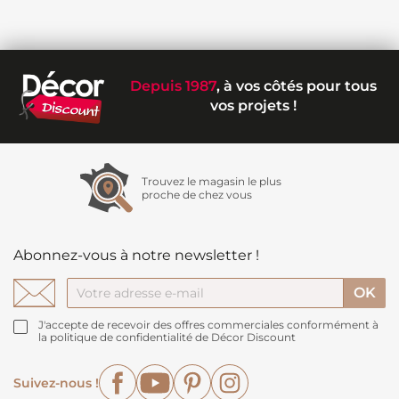
Depuis 1987
, à vos côtés pour tous
vos projets !
Trouvez le magasin le plus
proche de chez vous
Abonnez-vous à notre newsletter !
J'accepte de recevoir des offres commerciales conformément à
la politique de confidentialité de Décor Discount
Facebook
YouTube
Pinterest
Instagram
Suivez-nous !