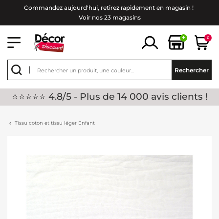
Commandez aujourd'hui, retirez rapidement en magasin !
Voir nos 23 magasins
+
0
Rechercher
⭐⭐⭐⭐⭐ 4.8/5 - Plus de 14 000 avis clients !
Tissu coton et tissu léger Enfant