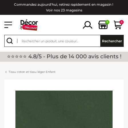
Commandez aujourd'hui, retirez rapidement en magasin !
Voir nos 23 magasins
+
0
Rechercher
⭐⭐⭐⭐⭐ 4.8/5 - Plus de 14 000 avis clients !
Tissu coton et tissu léger Enfant