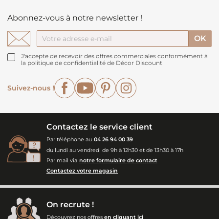
Abonnez-vous à notre newsletter !
J'accepte de recevoir des offres commerciales conformément à
la politique de confidentialité de Décor Discount
Facebook
YouTube
Pinterest
Instagram
Suivez-nous !
Contactez le service client
Par téléphone au
04 26 94 00 39
du lundi au vendredi de 9h à 12h30 et de 13h30 à 17h
Par mail via
notre formulaire de contact
Contactez votre magasin
On recrute !
Découvrez nos offres
en cliquant ici