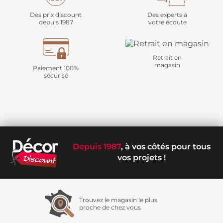
Des prix discount
Des experts à
depuis 1987
votre écoute
Retrait en
magasin
Paiement 100%
sécurisé
Depuis 1987
, à vos côtés pour tous
vos projets !
Trouvez le magasin le plus
proche de chez vous