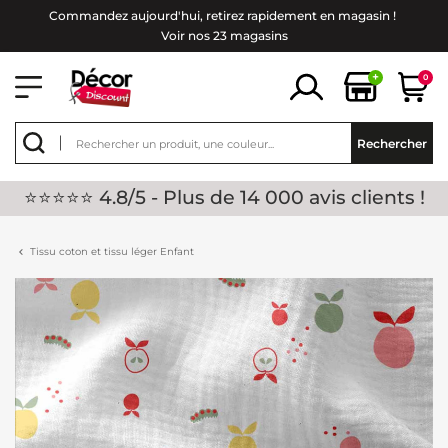
Commandez aujourd'hui, retirez rapidement en magasin !
Voir nos 23 magasins
+
0
Rechercher
⭐⭐⭐⭐⭐ 4.8/5 - Plus de 14 000 avis clients !
Tissu coton et tissu léger Enfant