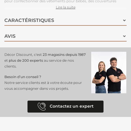
pour confectionner des vêtements pour bébés, des couvertures
douillettes, des gigoteuses, et des lingettes pratiques. Sa
texture
Lire la suite
gaufrée
ultra-douce et son motif pétillant de pommes et citrons
apportent une touche fraîche et amusante à vos projets. Fabriqué en
CARACTÉRISTIQUES
coton de haute qualité, il est respirant, doux pour la peau délicate des
enfants, et
facile à entretenir
, conservant ses couleurs éclatantes
AVIS
lavage après lavage. Ajoutez une note de fraîcheur et de gaieté aux
affaires de vos petits avec notre tissu double gaze gaufré fruité!
Décor Discount, c'est
23 magasins depuis 1987
et
plus de 200 experts
au service de nos
clients.
Besoin d’un conseil ?
Notre service clients est à votre écoute pour
vous accompagner dans vos projets.
Contactez un expert