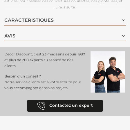
est idéal pour réaliser des couvertures douillettes, des gigoteuses, et
des lingettes pratiques. Sa texture gaufrée ultra-douce et son motif
Lire la suite
ludique d'animaux de la forêt apportent une touche joyeuse et
amusante à vos projets.
Fabriqué en coton de haute qualité
, il est
CARACTÉRISTIQUES
respirant, doux pour la peau délicate des enfants, et facile à entretenir,
conservant ses couleurs éclatantes lavage après lavage. Apportez de
AVIS
la magie et de la douceur aux affaires de vos petits avec notre tissu
double gaze gaufré animaux de forêt !
Décor Discount, c'est
23 magasins depuis 1987
et
plus de 200 experts
au service de nos
clients.
Besoin d’un conseil ?
Notre service clients est à votre écoute pour
vous accompagner dans vos projets.
Contactez un expert