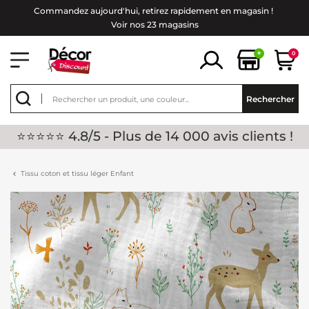
Commandez aujourd'hui, retirez rapidement en magasin !
Voir nos 23 magasins
+
0
Rechercher
⭐⭐⭐⭐⭐ 4.8/5 - Plus de 14 000 avis clients !
Tissu coton et tissu léger Enfant