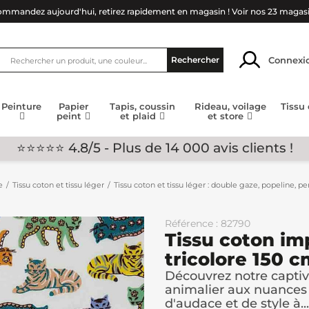
mmandez aujourd'hui, retirez rapidement en magasin !
Voir nos 23 magas
Connexi
Rechercher
Peinture
Papier
Tapis, coussin
Rideau, voilage
Tissu
peint
et plaid
et store
⭐⭐⭐⭐⭐ 4.8/5 - Plus de 14 000 avis clients !
e
Tissu coton et tissu léger
Tissu coton et tissu léger : double gaze, popeline, per
Référence : 82790
Tissu coton im
tricolore 150 
Découvrez notre captiv
animalier aux nuances 
d'audace et de style à...