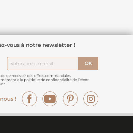
z-vous à notre newsletter !
pte de recevoir des offres commerciales
rmément à
la politique de confidentialité de Décor
unt
Facebook
YouTube
Pinterest
Instagram
nous !