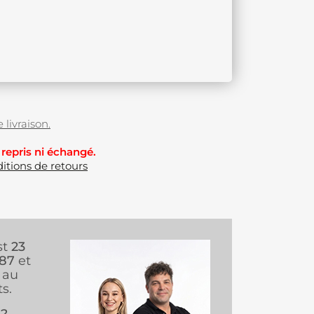
 livraison.
 repris ni échangé.
itions de retours
st
23
987
et
au
s.