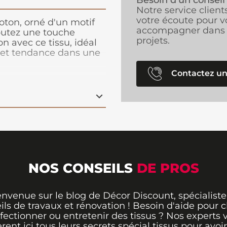
Besoin d’un conseil
Notre service client
votre écoute pour v
oton, orné d'un motif
accompagner dans 
joutez une touche
projets.
n avec ce tissu, idéal
 et tendance dans une
Contactez un
NOS CONSEILS
DE PROS
envenue sur le blog de Décor Discount, spécialiste
ils de travaux et rénovation ! Besoin d'aide pour ch
fectionner ou entretenir des tissus ? Nos experts 
èrent ici tous leurs secrets spécial tissus pour avoir