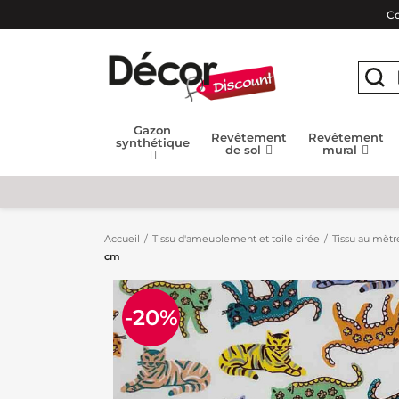
Co
Gazon
Revêtement
Revêtement
synthétique
de sol
mural
Accueil
Tissu d'ameublement et toile cirée
Tissu au mètr
cm
-20%