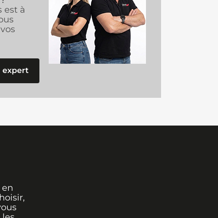
 ?
s est à
ous
vos
 expert
 en
oisir,
vous
 les