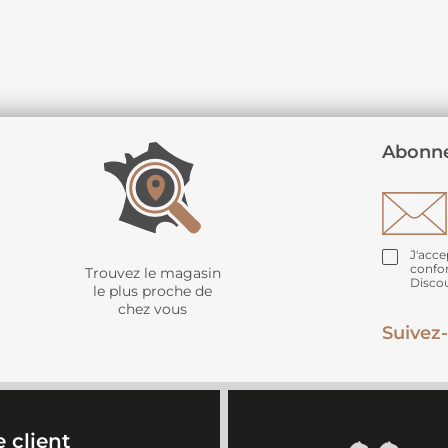
Abonne
J'acce
confo
Trouvez le magasin
Disco
le plus proche de
chez vous
Suivez-
 client