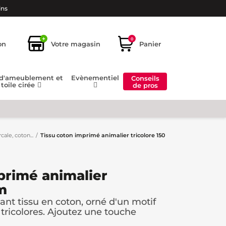
ins
+
0
on
Votre magasin
Panier
 d'ameublement et
Evènementiel
Conseils
toile cirée
de pros
cale, coton...
Tissu coton imprimé animalier tricolore 150
primé animalier
cm
ant tissu en coton, orné d'un motif
tricolores. Ajoutez une touche