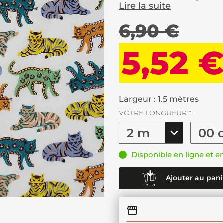
Lire la suite
6,90 €
5,52 
Largeur : 1.5 mètres
VOTRE LONGUEUR * :
Disponible en ligne et e
Ajouter au pani