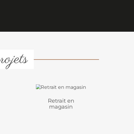
rojets
Retrait en
magasin