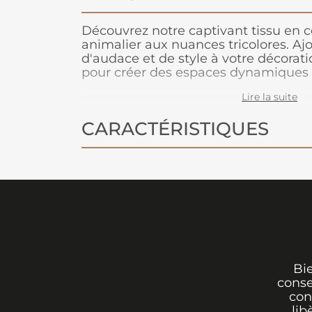
Découvrez notre captivant tissu en c
animalier aux nuances tricolores. A
d'audace et de style à votre décoratio
pour créer des espaces dynamiques
chambre d'enfant.
Lire la suite
CARACTÉRISTIQUES
Bi
conse
con
lib