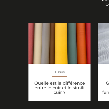
b
Tissus
G
Quelle est la différence
entre le cuir et le simili
fen
cuir ?