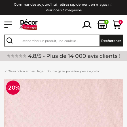
Commandez aujourd'hui, retirez rapidement en magasin !
Voir nos 23 magasins
+
0
Rechercher
⭐⭐⭐⭐⭐ 4.8/5 - Plus de 14 000 avis clients !
Tissu coton et tissu léger : double gaze, popeline, percale, coton...
-20%