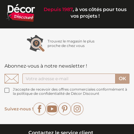
Depuis 1987
, à vos côtés pour tous
vos projets !
Trouvez le magasin le plus
proche de chez vous
Abonnez-vous à notre newsletter !
J'accepte de recevoir des offres commerciales conformément à
la politique de confidentialité de Décor Discount
Facebook
YouTube
Pinterest
Instagram
Suivez-nous !
Contactez le service client