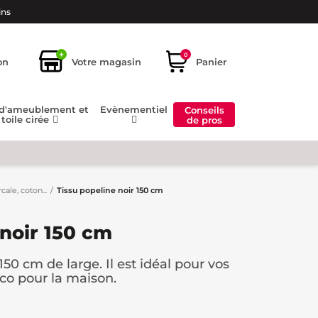
ins
+
0
on
Votre magasin
Panier
 d'ameublement et
Evènementiel
Conseils
toile cirée
de pros
cale, coton...
Tissu popeline noir 150 cm
 noir 150 cm
150 cm de large. Il est idéal pour vos
éco pour la maison.