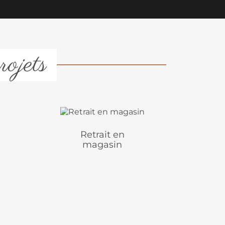
rojets
Retrait en
magasin