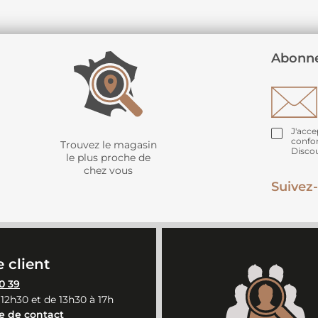
Abonne
J'acce
confo
Trouvez le magasin
Disco
le plus proche de
chez vous
Suivez-
 client
0 39
 12h30 et de 13h30 à 17h
e de contact