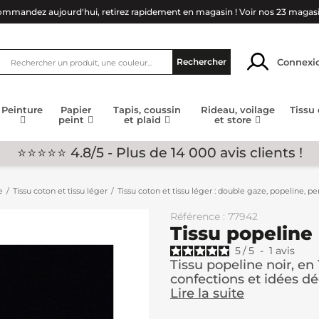
mmandez aujourd'hui, retirez rapidement en magasin !
Voir nos 23 magas
Connexi
Rechercher
Peinture
Papier
Tapis, coussin
Rideau, voilage
Tissu
peint
et plaid
et store
⭐⭐⭐⭐⭐ 4.8/5 - Plus de 14 000 avis clients !
e
Tissu coton et tissu léger
Tissu coton et tissu léger : double gaze, popeline, per
Référence : 77942
Tissu popeline
5
/
5
-
1
avis
Tissu popeline noir, en 
confections et idées d
Lire la suite