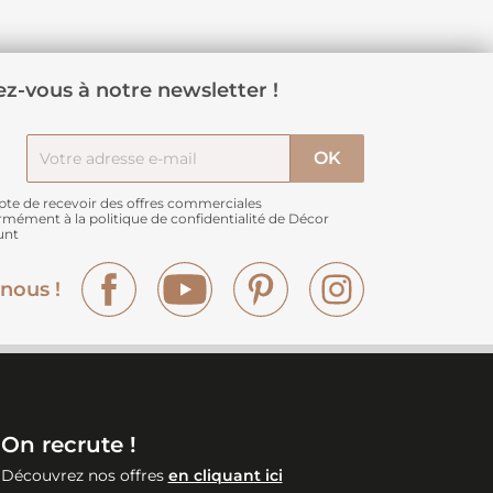
z-vous à notre newsletter !
pte de recevoir des offres commerciales
rmément à
la politique de confidentialité de Décor
unt
Facebook
YouTube
Pinterest
Instagram
nous !
On recrute !
Découvrez nos offres
en cliquant ici