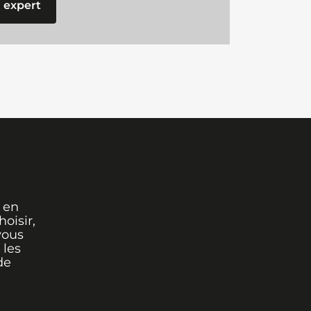
 expert
 en
oisir,
vous
 les
de