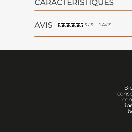
CARACTÉRISTIQUES
AVIS
5
/
5
-
1
AVIS
Bi
conse
con
lib
b