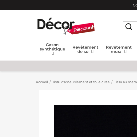
Co
Gazon
Revêtement
Revêtement
synthétique
de sol
mural
Accueil
Tissu d'ameublement et toile cirée
Tissu au mètr