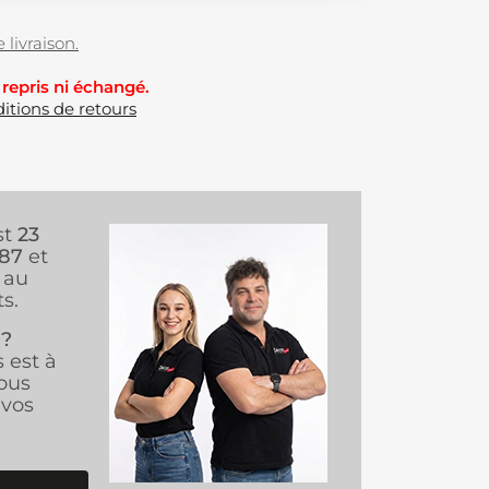
 livraison.
 repris ni échangé.
itions de retours
st
23
987
et
au
s.
 ?
s est à
ous
vos