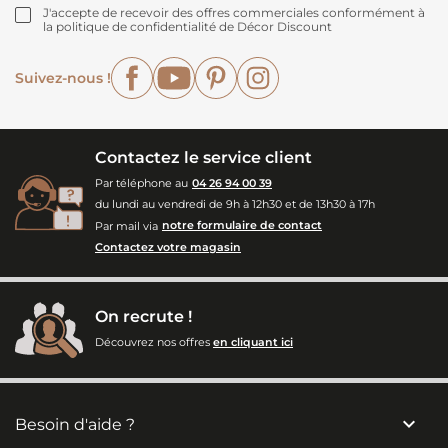
J'accepte de recevoir des offres commerciales conformément à
la politique de confidentialité de Décor Discount
Facebook
YouTube
Pinterest
Instagram
Suivez-nous !
Contactez le service client
Par téléphone au
04 26 94 00 39
du lundi au vendredi de 9h à 12h30 et de 13h30 à 17h
Par mail via
notre formulaire de contact
Contactez votre magasin
On recrute !
Découvrez nos offres
en cliquant ici

Besoin d'aide ?