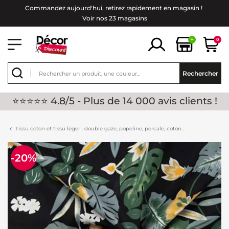
Commandez aujourd'hui, retirez rapidement en magasin !
Voir nos 23 magasins
+
0
Rechercher
⭐⭐⭐⭐⭐ 4.8/5 - Plus de 14 000 avis clients !
Tissu coton et tissu léger : double gaze, popeline, percale, coton...
-20%