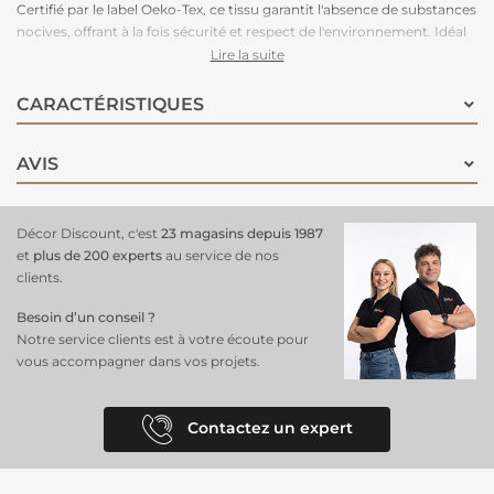
Certifié par le label Oeko-Tex, ce tissu garantit l'absence de substances
nocives, offrant à la fois sécurité et respect de l'environnement. Idéal
pour des
confections spéciales
, il est parfait pour vos projets de
Lire la suite
couture
, qu'ils soient destinés à l'intérieur ou pour créer des
vêtements et accessoires uniques. Sa qualité supérieure et son design
CARACTÉRISTIQUES
sophistiqué ajouteront une touche de style et de fraîcheur à toutes
vos
réalisations
.
AVIS
Décor Discount, c'est
23 magasins depuis 1987
et
plus de 200 experts
au service de nos
clients.
Besoin d’un conseil ?
Notre service clients est à votre écoute pour
vous accompagner dans vos projets.
Contactez un expert