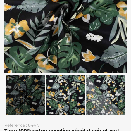
Référence : 84417
Tissu 100% coton popeline végétal noir et vert