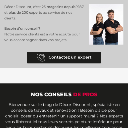
Décor Discount, c'est
23 magasins depuis 1987
et
plus de 200 experts
au service de nos
clients.
Besoin d’un conseil ?
Notre service clients est à votre écoute pour
vous accompagner dans vos projets.
Contactez un expert
NOS CONSEILS
DE PROS
Bienvenue sur le blog de Décor Discount, spécialiste en
conseils de travaux et rénovation ! Besoin d'aide pour
choisir, poser ou entretenir un support mural ? Nos experts
vous libèrent ici tous leurs secrets peinture intérieure pour
avoir les bons gestes et découvrir les meilleures tendances