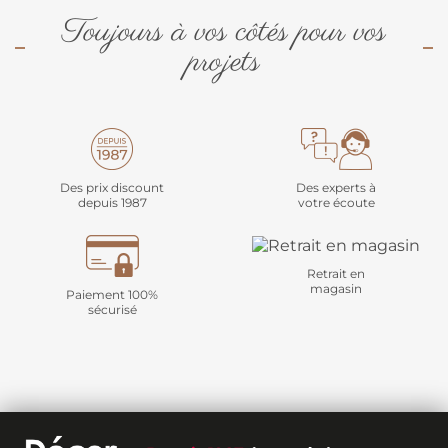
Toujours à vos côtés pour vos
projets
Des prix discount
Des experts à
depuis 1987
votre écoute
Retrait en
magasin
Paiement 100%
sécurisé