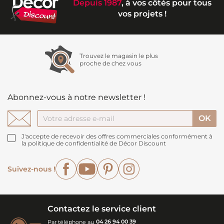
Depuis 1987
, à vos côtés pour tous
vos projets !
Trouvez le magasin le plus
proche de chez vous
Abonnez-vous à notre newsletter !
J'accepte de recevoir des offres commerciales conformément à
la politique de confidentialité de Décor Discount
Facebook
YouTube
Pinterest
Instagram
Suivez-nous !
Contactez le service client
Par téléphone au
04 26 94 00 39