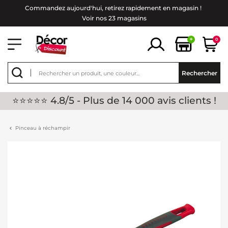
Commandez aujourd'hui, retirez rapidement en magasin !
Voir nos 23 magasins
+
0
Rechercher
⭐⭐⭐⭐⭐ 4.8/5 - Plus de 14 000 avis clients !
Pinceau à réchampir