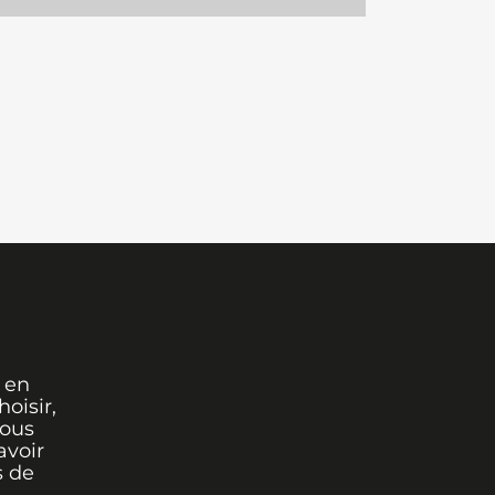
 en
oisir,
vous
avoir
s de