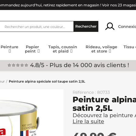
mmandez aujourd'hui, retirez rapidement en magasin !
Voir nos 23 magas
Connexi
Rechercher
Peinture
Papier
Tapis, coussin
Rideau, voilage
Tissu
peint
et plaid
et store
⭐⭐⭐⭐⭐ 4.8/5 - Plus de 14 000 avis clients !
eur
Peinture alpina spéciale sol taupe satin 2,5L
Référence : 80733
Peinture alpina
satin 2,5L
Découvrez la peinture A
Lire la suite