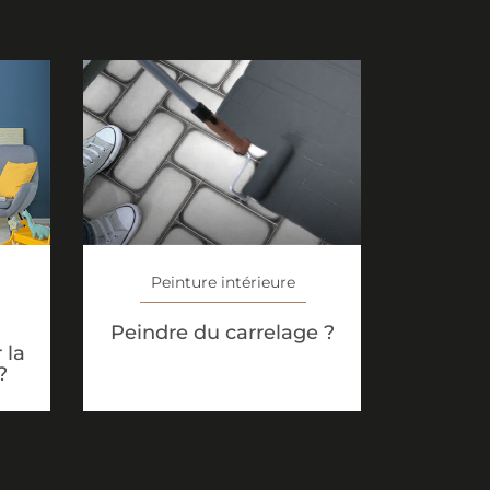
Peinture intérieure
Peindre du carrelage ?
 la
?