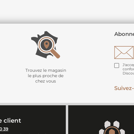
Abonne
J'acce
confo
Trouvez le magasin
Disco
le plus proche de
chez vous
Suivez-
 client
0 39