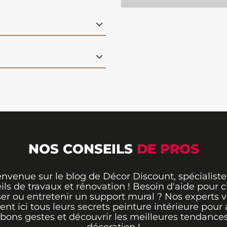
ce à sa résine ultra-
e
excellente tenue
pneus chauds, et aux
tège efficacement
nt une surface facile à
. De plus, son agent
film de peinture, pour
Parfaite pour les
 passage, cette peinture
ue.
NOS CONSEILS
DE PROS
envenue sur le blog de Décor Discount, spécialiste
ils de travaux et rénovation ! Besoin d'aide pour ch
er ou entretenir un support mural ? Nos experts 
rent ici tous leurs secrets peinture intérieure pour 
 bons gestes et découvrir les meilleures tendance