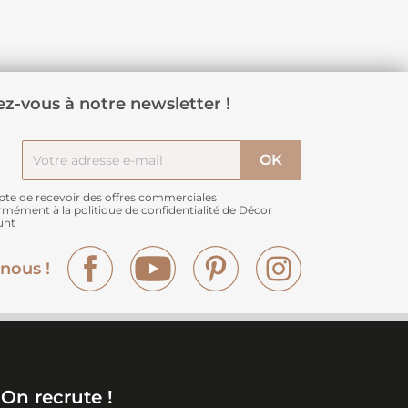
z-vous à notre newsletter !
pte de recevoir des offres commerciales
rmément à
la politique de confidentialité de Décor
unt
Facebook
YouTube
Pinterest
Instagram
nous !
On recrute !