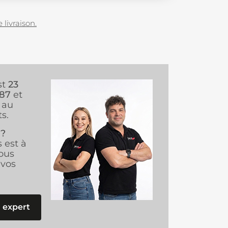
 livraison.
st
23
987
et
au
s.
 ?
s est à
ous
vos
 expert