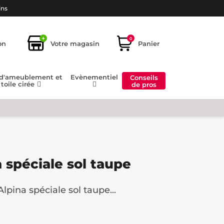
ins
+
0
on
Votre magasin
Panier
 d'ameublement et
Evènementiel
Conseils
toile cirée
de pros
 spéciale sol taupe
lpina spéciale sol taupe...