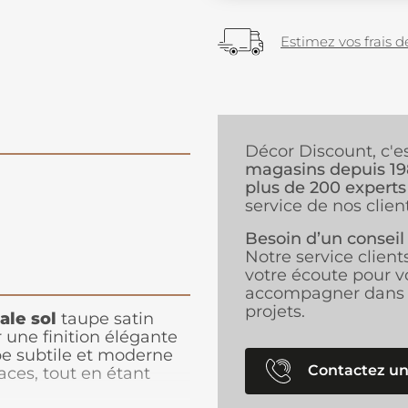
Estimez vos frais de
Décor Discount, c'e
magasins depuis 1
plus de 200 experts
service de nos client
Besoin d’un conseil
Notre service client
votre écoute pour v
accompagner dans 
projets.
ale sol
taupe satin
 une finition élégante
upe subtile et moderne
Contactez un
ces, tout en étant
ciment, ou anciennes