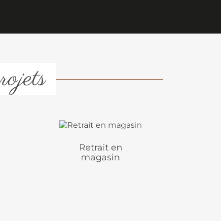
rojets
Retrait en
magasin